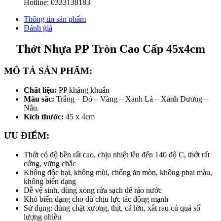
Hotline: 0333138183
Thông tin sản phẩm
Đánh giá
Thớt Nhựa PP Tròn Cao Cấp 45x4cm
MÔ TẢ SẢN PHẨM:
Chất liệu:
PP kháng khuẩn
Màu sắc:
Trắng – Đỏ – Vàng – Xanh Lá – Xanh Dương –
Nâu.
Kích thước:
45 x 4cm
ƯU ĐIỂM:
Thớt có độ bền rất cao, chịu nhiệt lên đến 140 độ C, thớt rất
cứng, vững chắc
Không độc hại, không mùi, chống ăn mòn, không phai màu,
không biến dạng
Dễ vệ sinh, dùng xong rửa sạch để ráo nước
Khó biến dạng cho dù chịu lực tác động mạnh
Sử dụng: dùng chặt xương, thịt, cá lớn, xắt rau củ quả số
lượng nhiều