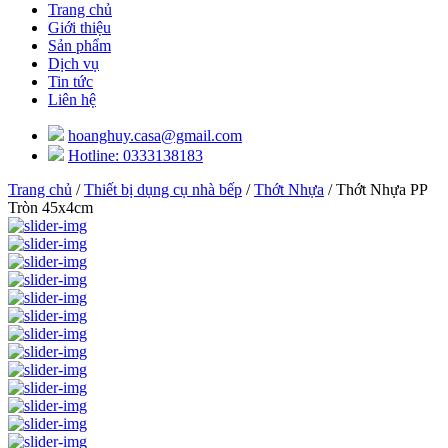
Trang chủ
Giới thiệu
Sản phẩm
Dịch vụ
Tin tức
Liên hệ
hoanghuy.casa@gmail.com
Hotline: 0333138183
Trang chủ
/
Thiết bị dụng cụ nhà bếp
/
Thớt Nhựa
/ Thớt Nhựa PP
Tròn 45x4cm