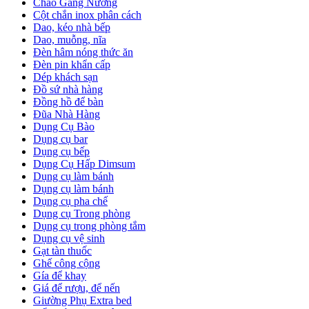
Chảo Gang Nướng
Cột chắn inox phân cách
Dao, kéo nhà bếp
Dao, muỗng, nĩa
Đèn hâm nóng thức ăn
Đèn pin khẩn cấp
Dép khách sạn
Đồ sứ nhà hàng
Đồng hồ để bàn
Đũa Nhà Hàng
Dụng Cụ Bào
Dụng cụ bar
Dụng cụ bếp
Dụng Cụ Hấp Dimsum
Dụng cụ làm bánh
Dụng cụ làm bánh
Dụng cụ pha chế
Dụng cụ Trong phòng
Dụng cụ trong phòng tắm
Dụng cụ vệ sinh
Gạt tàn thuốc
Ghế công cộng
Gía để khay
Giá để rượu, để nến
Giường Phụ Extra bed