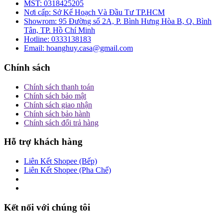
MST:
0318425205
Nơi cấp:
Sở Kế Hoạch Và Đầu Tư TP.HCM
Showrom:
95 Đường số 2A, P. Bình Hưng Hòa B, Q. Bình
Tân, TP. Hồ Chí Minh
Hotline:
0333138183
Email:
hoanghuy.casa@gmail.com
Chính sách
Chính sách thanh toán
Chính sách bảo mật
Chính sách giao nhận
Chính sách bảo hành
Chính sách đổi trả hàng
Hỗ trợ khách hàng
Liên Kết Shopee (Bếp)
Liên Kết Shopee (Pha Chế)
Kết nối với chúng tôi