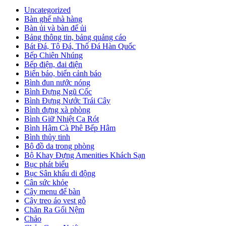
Uncategorized
Bàn ghế nhà hàng
Bàn ủi và bàn để ủi
Bảng thông tin, bảng quảng cáo
Bát Đá, Tô Đá, Thố Đá Hàn Quốc
Bếp Chiên Nhúng
Bếp điện, đai điện
Biển báo, biển cảnh báo
Bình đun nước nóng
Bình Đựng Ngũ Cốc
Bình Đựng Nước Trái Cây
Bình đựng xà phòng
Bình Giữ Nhiệt Ca Rót
Bình Hâm Cà Phê Bếp Hâm
Bình thủy tinh
Bộ đồ da trong phòng
Bộ Khay Đựng Amenities Khách Sạn
Bục phát biểu
Bục Sân khấu di động
Cân sức khỏe
Cây menu để bàn
Cây treo áo vest gỗ
Chăn Ra Gối Nệm
Chảo