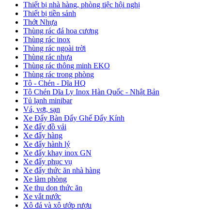
Thiết bị nhà hàng, phòng tiệc hội nghị
Thiết bị tiền sảnh
Thớt Nhựa
Thùng rác đá hoa cương
Thùng rác inox
Thùng rác ngoài trời
Thùng rác nhựa
Thùng rác thông minh EKO
Thùng rác trong phòng
Tô - Chén - Dĩa HQ
Tô Chén Dĩa Ly Inox Hàn Quốc - Nhật Bản
Tủ lạnh minibar
Vá, vợt, sạn
Xe Đẩy Bàn Đẩy Ghế Đẩy Kính
Xe đẩy đồ vải
Xe đẩy hàng
Xe đẩy hành lý
Xe đẩy khay inox GN
Xe đẩy phục vụ
Xe đẩy thức ăn nhà hàng
Xe làm phòng
Xe thu dọn thức ăn
Xe vắt nước
Xô đá và xô ướp rượu