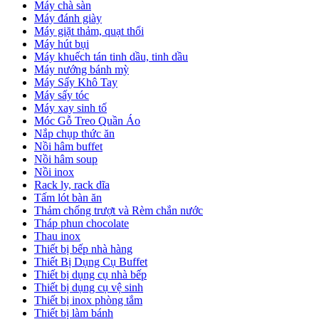
Máy chà sàn
Máy đánh giày
Máy giặt thảm, quạt thổi
Máy hút bụi
Máy khuếch tán tinh dầu, tinh dầu
Máy nướng bánh mỳ
Máy Sấy Khô Tay
Máy sấy tóc
Máy xay sinh tố
Móc Gỗ Treo Quần Áo
Nắp chụp thức ăn
Nồi hâm buffet
Nồi hâm soup
Nồi inox
Rack ly, rack dĩa
Tấm lót bàn ăn
Thảm chống trượt và Rèm chắn nước
Tháp phun chocolate
Thau inox
Thiết bị bếp nhà hàng
Thiết Bị Dụng Cụ Buffet
Thiết bị dụng cụ nhà bếp
Thiết bị dụng cụ vệ sinh
Thiết bị inox phòng tắm
Thiết bị làm bánh