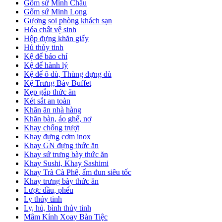
Gốm sứ Minh Châu
Gốm sứ Minh Long
Gương soi phòng khách sạn
Hóa chất vệ sinh
Hộp đựng khăn giấy
Hủ thủy tinh
Kệ để báo chí
Kệ để hành lý
Kệ để ô dù, Thùng đựng dù
Kệ Trưng Bày Buffet
Kẹp gắp thức ăn
Két sắt an toàn
Khăn ăn nhà hàng
Khăn bàn, áo ghế, nơ
Khay chống trượt
Khay đựng cơm inox
Khay GN đựng thức ăn
Khay sứ trưng bày thức ăn
Khay Sushi, Khay Sashimi
Khay Trà Cà Phê, ấm đun siêu tốc
Khay trưng bày thức ăn
Lược dầu, phểu
Ly thủy tinh
Ly, hủ, bình thủy tinh
Mâm Kính Xoay Bàn Tiệc