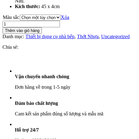
Nâu.
Kích thước:
45 x 4cm
Màu sắc
Xóa
Thớt
Nhựa
Thêm vào giỏ hàng
PP
Danh mục:
Thiết bị dụng cụ nhà bếp
,
Thớt Nhựa
,
Uncategorized
Tròn
45x4cm
Chia sẻ:
số
lượng
Vận chuyển nhanh chóng
Đơn hàng về trong 1-5 ngày
Đảm bảo chất lượng
Cam kết sản phẩm đúng số lượng và mẫu mã
Hỗ trợ 24/7