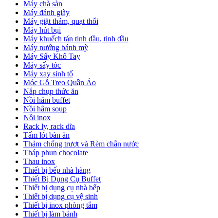
Máy chà sàn
Máy đánh giày
Máy giặt thảm, quạt thổi
Máy hút bụi
Máy khuếch tán tinh dầu, tinh dầu
Máy nướng bánh mỳ
Máy Sấy Khô Tay
Máy sấy tóc
Máy xay sinh tố
Móc Gỗ Treo Quần Áo
Nắp chụp thức ăn
Nồi hâm buffet
Nồi hâm soup
Nồi inox
Rack ly, rack dĩa
Tấm lót bàn ăn
Thảm chống trượt và Rèm chắn nước
Tháp phun chocolate
Thau inox
Thiết bị bếp nhà hàng
Thiết Bị Dụng Cụ Buffet
Thiết bị dụng cụ nhà bếp
Thiết bị dụng cụ vệ sinh
Thiết bị inox phòng tắm
Thiết bị làm bánh