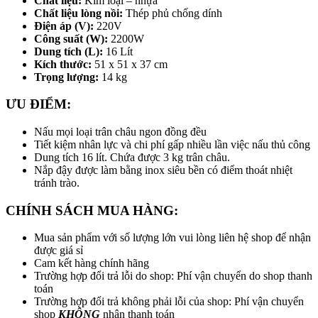
Chất liệu:
Kim loại – nhựa
Chất liệu lòng nồi:
Thép phủ chống dính
Điện áp (V):
220V
Công suất (W):
2200W
Dung tích (L):
16 Lít
Kích thước:
51 x 51 x 37 cm
Trọng lượng:
14 kg
ƯU ĐIỂM:
Nấu mọi loại trân châu ngon đồng đều
Tiết kiệm nhân lực và chi phí gấp nhiều lần việc nấu thủ công
Dung tích 16 lít. Chứa được 3 kg trân châu.
Nắp đậy được làm bằng inox siêu bền có điểm thoát nhiệt
tránh trào.
CHÍNH SÁCH MUA HÀNG:
Mua sản phẩm với số lượng lớn vui lòng liên hệ shop để nhận
được giá sỉ
Cam kết hàng chính hãng
Trường hợp đổi trả lỗi do shop: Phí vận chuyển do shop thanh
toán
Trường hợp đổi trả không phải lỗi của shop: Phí vận chuyển
shop
KHÔNG
nhận thanh toán