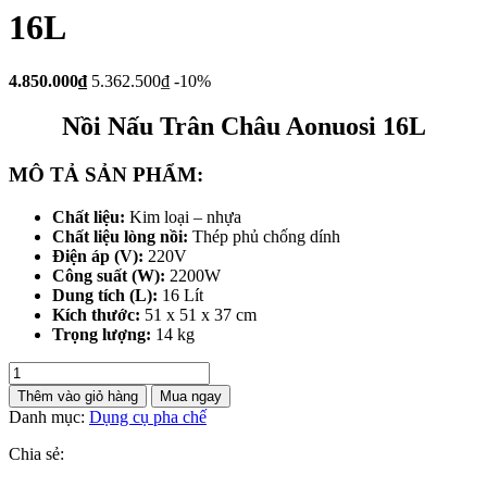
16L
4.850.000₫
5.362.500₫
-10%
Nồi Nấu Trân Châu Aonuosi 16L
MÔ TẢ SẢN PHẨM:
Chất liệu:
Kim loại – nhựa
Chất liệu lòng nồi:
Thép phủ chống dính
Điện áp (V):
220V
Công suất (W):
2200W
Dung tích (L):
16 Lít
Kích thước:
51 x 51 x 37 cm
Trọng lượng:
14 kg
Nồi
Nấu
Thêm vào giỏ hàng
Mua ngay
Trân
Danh mục:
Dụng cụ pha chế
Châu
Aonuosi
Chia sẻ:
16L