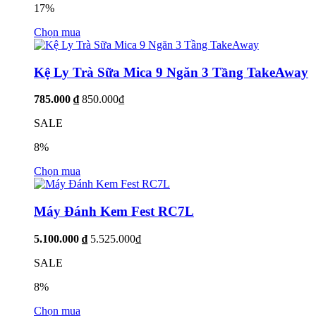
17%
Chọn mua
Kệ Ly Trà Sữa Mica 9 Ngăn 3 Tầng TakeAway
785.000 ₫
850.000₫
SALE
8%
Chọn mua
Máy Đánh Kem Fest RC7L
5.100.000 ₫
5.525.000₫
SALE
8%
Chọn mua