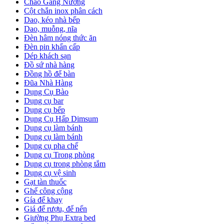
Chảo Gang Nướng
Cột chắn inox phân cách
Dao, kéo nhà bếp
Dao, muỗng, nĩa
Đèn hâm nóng thức ăn
Đèn pin khẩn cấp
Dép khách sạn
Đồ sứ nhà hàng
Đồng hồ để bàn
Đũa Nhà Hàng
Dụng Cụ Bào
Dụng cụ bar
Dụng cụ bếp
Dụng Cụ Hấp Dimsum
Dụng cụ làm bánh
Dụng cụ làm bánh
Dụng cụ pha chế
Dụng cụ Trong phòng
Dụng cụ trong phòng tắm
Dụng cụ vệ sinh
Gạt tàn thuốc
Ghế công cộng
Gía để khay
Giá để rượu, để nến
Giường Phụ Extra bed