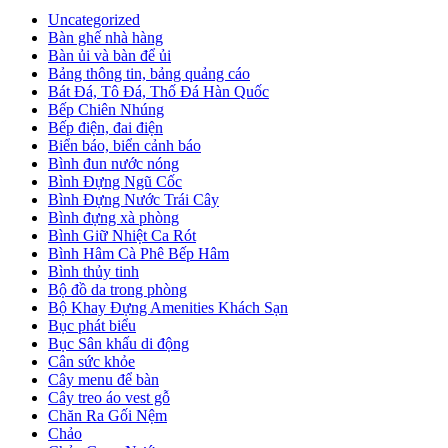
Uncategorized
Bàn ghế nhà hàng
Bàn ủi và bàn để ủi
Bảng thông tin, bảng quảng cáo
Bát Đá, Tô Đá, Thố Đá Hàn Quốc
Bếp Chiên Nhúng
Bếp điện, đai điện
Biển báo, biển cảnh báo
Bình đun nước nóng
Bình Đựng Ngũ Cốc
Bình Đựng Nước Trái Cây
Bình đựng xà phòng
Bình Giữ Nhiệt Ca Rót
Bình Hâm Cà Phê Bếp Hâm
Bình thủy tinh
Bộ đồ da trong phòng
Bộ Khay Đựng Amenities Khách Sạn
Bục phát biểu
Bục Sân khấu di động
Cân sức khỏe
Cây menu để bàn
Cây treo áo vest gỗ
Chăn Ra Gối Nệm
Chảo