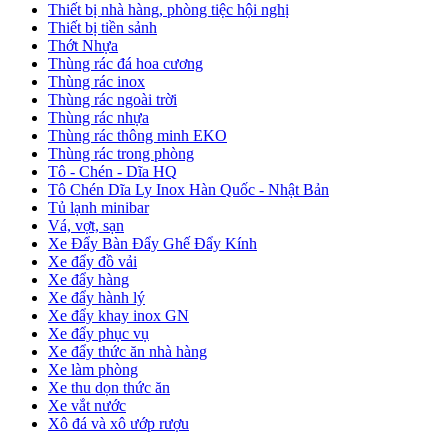
Thiết bị nhà hàng, phòng tiệc hội nghị
Thiết bị tiền sảnh
Thớt Nhựa
Thùng rác đá hoa cương
Thùng rác inox
Thùng rác ngoài trời
Thùng rác nhựa
Thùng rác thông minh EKO
Thùng rác trong phòng
Tô - Chén - Dĩa HQ
Tô Chén Dĩa Ly Inox Hàn Quốc - Nhật Bản
Tủ lạnh minibar
Vá, vợt, sạn
Xe Đẩy Bàn Đẩy Ghế Đẩy Kính
Xe đẩy đồ vải
Xe đẩy hàng
Xe đẩy hành lý
Xe đẩy khay inox GN
Xe đẩy phục vụ
Xe đẩy thức ăn nhà hàng
Xe làm phòng
Xe thu dọn thức ăn
Xe vắt nước
Xô đá và xô ướp rượu