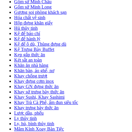
Gốm sứ Minh Châu
Gốm sứ Minh Long
Gương soi phòng khách sạn
Hóa chất vệ sinh
Hộp đựng khăn giấy
Hủ thủy tinh
Kệ để báo chí
Kệ để hành lý
Kệ để ô dù, Thùng đựng dù
Kệ Trưng Bày Buffet
Kẹp gắp thức ăn
Két sắt an toàn
Khăn ăn nhà hàng
Khăn bàn, áo ghế, nơ
Khay chống trượt
Khay đựng cơm inox
Khay GN đựng thức ăn
Khay sứ trưng bày thức ăn
Khay Sushi, Khay Sashimi
Khay Trà Cà Phê, ấm đun siêu tốc
Khay trưng bày thức ăn
Lược dầu, phểu
Ly thủy tinh
Ly, hủ, bình thủy tinh
Mâm Kính Xoay Bàn Tiệc