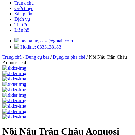
Trang chủ
Giới thiệu
Sản phẩm
Dịch vụ
Tin tức
Liên hệ
hoanghuy.casa@gmail.com
Hotline: 0333138183
Trang chủ
/
Dụng cụ bar
/
Dụng cụ pha chế
/ Nồi Nấu Trân Châu
Aonuosi 16L
Nồi Nấu Trân Châu Aonuosi