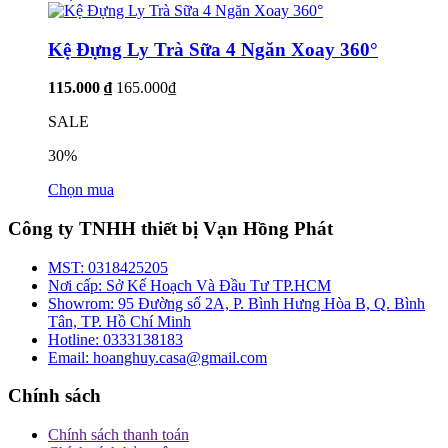
Kệ Đựng Ly Trà Sữa 4 Ngăn Xoay 360°
115.000 ₫
165.000₫
SALE
30%
Chọn mua
Công ty TNHH thiết bị Vạn Hồng Phát
MST:
0318425205
Nơi cấp:
Sở Kế Hoạch Và Đầu Tư TP.HCM
Showrom:
95 Đường số 2A, P. Bình Hưng Hòa B, Q. Bình
Tân, TP. Hồ Chí Minh
Hotline:
0333138183
Email:
hoanghuy.casa@gmail.com
Chính sách
Chính sách thanh toán