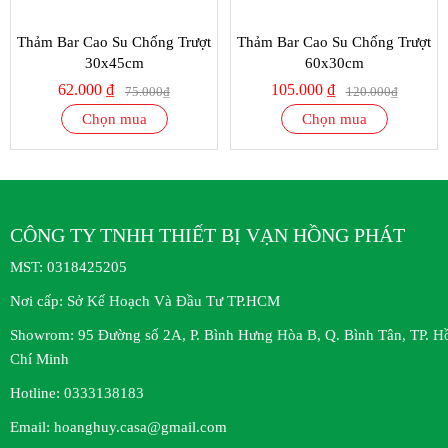
Thảm Bar Cao Su Chống Trượt
Thảm Bar Cao Su Chống Trượt
30x45cm
60x30cm
62.000 ₫
105.000 ₫
75.000₫
120.000₫
Chọn mua
Chọn mua
CÔNG TY TNHH THIẾT BỊ VẠN HỒNG PHÁT
MST:
0318425205
Nơi cấp:
Sở Kế Hoạch Và Đầu Tư TP.HCM
Showrom:
95 Đường số 2A, P. Bình Hưng Hòa B, Q. Bình Tân, TP. H
Chí Minh
Hotline:
0333138183
Email:
hoanghuy.casa@gmail.com