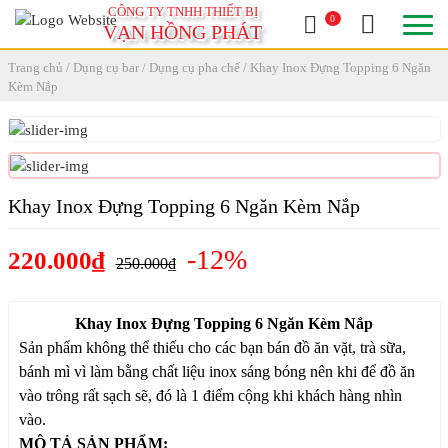
CÔNG TY TNHH THIẾT BỊ
0
VẠN HỒNG PHÁT
Trang chủ
/
Dụng cụ bar
/
Dụng cụ pha chế
/ Khay Inox Đựng Topping 6 Ngăn
Kèm Nắp
Khay Inox Đựng Topping 6 Ngăn Kèm Nắp
-12%
220.000₫
250.000₫
Khay Inox Đựng Topping 6 Ngăn Kèm Nắp
Sản phẩm không thể thiếu cho các bạn bán đồ ăn vặt, trà sữa,
bánh mì vì làm bằng chất liệu inox sáng bóng nên khi để đồ ăn
vào trông rất sạch sẽ, đó là 1 điểm cộng khi khách hàng nhìn
vào.
MÔ TẢ SẢN PHẨM: