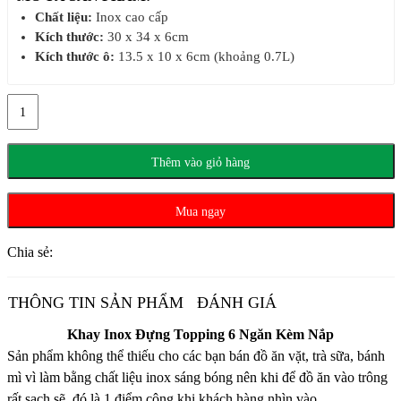
Chất liệu:
Inox cao cấp
Kích thước:
30 x 34 x 6cm
Kích thước ô:
13.5 x 10 x 6cm (khoảng 0.7L)
Khay
Inox
Đựng
Topping
Thêm vào giỏ hàng
6
Ngăn
Mua ngay
Kèm
Nắp
Chia sẻ:
số
lượng
THÔNG TIN SẢN PHẨM
ĐÁNH GIÁ
Khay Inox Đựng Topping 6 Ngăn Kèm Nắp
Sản phẩm không thể thiếu cho các bạn bán đồ ăn vặt, trà sữa, bánh
mì vì làm bằng chất liệu inox sáng bóng nên khi để đồ ăn vào trông
rất sạch sẽ, đó là 1 điểm cộng khi khách hàng nhìn vào.