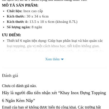
MÔ TẢ SẢN PHẨM:
Chất liệu:
Inox cao cấp
Kích thước:
30 x 34 x 6cm
Kích thước ô:
13.5 x 10 x 6cm (khoảng 0.7L)
Số lượng ngăn:
8 ngăn
ƯU ĐIỂM:
Thiết kế 6 ngăn tiện dụng: Giúp bạn phân loại và bảo quản các
loại topping, gia vị một cách khoa học, tiết kiệm không gian.
Có nắp đậy: Bảo vệ thực phẩm khỏi bụi bẩn, côn trùng, giữ cho
thực phẩm luôn tươi ngon.
Xem thêm
Bảo quản thực phẩm: Đựng topping, gia vị, trái cây, thực phẩm
tươi sống…
Sử dụng trong nhà bếp gia đình: Tổ chức tủ lạnh, ngăn kéo gọn
Đánh giá
gàng, tiện lợi.
Dùng cho quán ăn, nhà hàng: Trưng bày topping, gia vị một cách
Chưa có đánh giá nào.
chuyên nghiệp, thu hút khách hàng.
Hãy là người đầu tiên nhận xét “Khay Inox Đựng Topping
Phù hợp với xe bánh mì, trà sữa: Tiện lợi khi di chuyển, dễ dàng
vệ sinh.
6 Ngăn Kèm Nắp”
Tiết kiệm không gian: Tận dụng tối đa diện tích tủ lạnh, ngăn
Email của bạn sẽ không được hiển thị công khai.
Các trường bắt