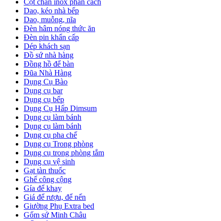
Cột chắn inox phân cách
Dao, kéo nhà bếp
Dao, muỗng, nĩa
Đèn hâm nóng thức ăn
Đèn pin khẩn cấp
Dép khách sạn
Đồ sứ nhà hàng
Đồng hồ để bàn
Đũa Nhà Hàng
Dụng Cụ Bào
Dụng cụ bar
Dụng cụ bếp
Dụng Cụ Hấp Dimsum
Dụng cụ làm bánh
Dụng cụ làm bánh
Dụng cụ pha chế
Dụng cụ Trong phòng
Dụng cụ trong phòng tắm
Dụng cụ vệ sinh
Gạt tàn thuốc
Ghế công cộng
Gía để khay
Giá để rượu, để nến
Giường Phụ Extra bed
Gốm sứ Minh Châu