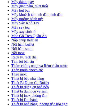
Máy đánh giày
Máy giặt thảm, quạt thổi
Máy hút bụi
Máy khuếch tán tinh dầu, tinh dầu
Máy nướng bánh mỳ
Máy Sấy Khô Tay
Máy sấy tóc
Máy xay sinh tố
Móc Gỗ Treo Quần Áo
Nắp chụp thức ăn
Nồi hâm buffet
Nồi hâm soup
Nồi inox
Rack ly, rack dĩa
Tấm lót bàn ăn
Thảm chống trượt và Rèm chắn nước
Tháp phun chocolate
Thau inox
Thiết bị bếp nhà hàng
Thiết Bị Dụng Cụ Buffet
Thiết bị dụng cụ nhà bếp
Thiết bị dụng cụ vệ sinh
Thiết bị inox phòng tắm
Thiết bị làm bánh
Thiết bị nhà hàng, phòng tiệc hội nghị