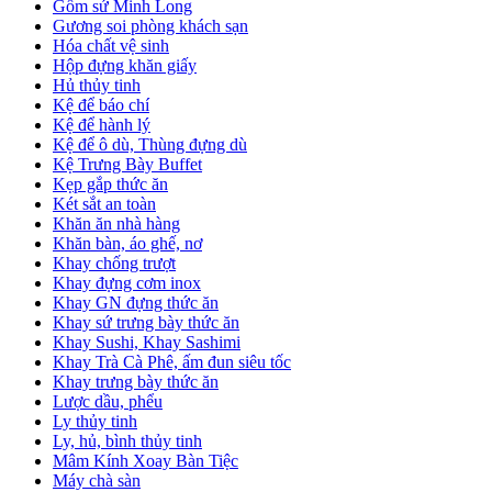
Gốm sứ Minh Long
Gương soi phòng khách sạn
Hóa chất vệ sinh
Hộp đựng khăn giấy
Hủ thủy tinh
Kệ để báo chí
Kệ để hành lý
Kệ để ô dù, Thùng đựng dù
Kệ Trưng Bày Buffet
Kẹp gắp thức ăn
Két sắt an toàn
Khăn ăn nhà hàng
Khăn bàn, áo ghế, nơ
Khay chống trượt
Khay đựng cơm inox
Khay GN đựng thức ăn
Khay sứ trưng bày thức ăn
Khay Sushi, Khay Sashimi
Khay Trà Cà Phê, ấm đun siêu tốc
Khay trưng bày thức ăn
Lược dầu, phểu
Ly thủy tinh
Ly, hủ, bình thủy tinh
Mâm Kính Xoay Bàn Tiệc
Máy chà sàn