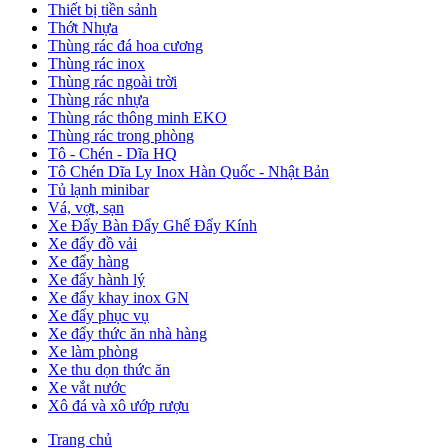
Thiết bị tiền sảnh
Thớt Nhựa
Thùng rác đá hoa cương
Thùng rác inox
Thùng rác ngoài trời
Thùng rác nhựa
Thùng rác thông minh EKO
Thùng rác trong phòng
Tô - Chén - Dĩa HQ
Tô Chén Dĩa Ly Inox Hàn Quốc - Nhật Bản
Tủ lạnh minibar
Vá, vợt, sạn
Xe Đẩy Bàn Đẩy Ghế Đẩy Kính
Xe đẩy đồ vải
Xe đẩy hàng
Xe đẩy hành lý
Xe đẩy khay inox GN
Xe đẩy phục vụ
Xe đẩy thức ăn nhà hàng
Xe làm phòng
Xe thu dọn thức ăn
Xe vắt nước
Xô đá và xô ướp rượu
Trang chủ