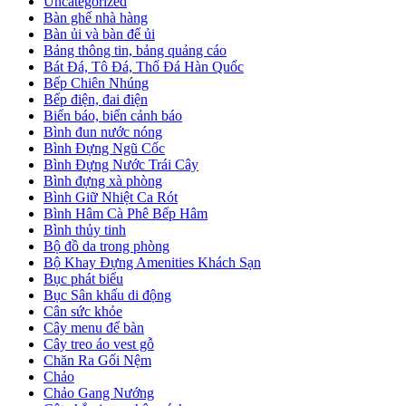
Uncategorized
Bàn ghế nhà hàng
Bàn ủi và bàn để ủi
Bảng thông tin, bảng quảng cáo
Bát Đá, Tô Đá, Thố Đá Hàn Quốc
Bếp Chiên Nhúng
Bếp điện, đai điện
Biển báo, biển cảnh báo
Bình đun nước nóng
Bình Đựng Ngũ Cốc
Bình Đựng Nước Trái Cây
Bình đựng xà phòng
Bình Giữ Nhiệt Ca Rót
Bình Hâm Cà Phê Bếp Hâm
Bình thủy tinh
Bộ đồ da trong phòng
Bộ Khay Đựng Amenities Khách Sạn
Bục phát biểu
Bục Sân khấu di động
Cân sức khỏe
Cây menu để bàn
Cây treo áo vest gỗ
Chăn Ra Gối Nệm
Chảo
Chảo Gang Nướng