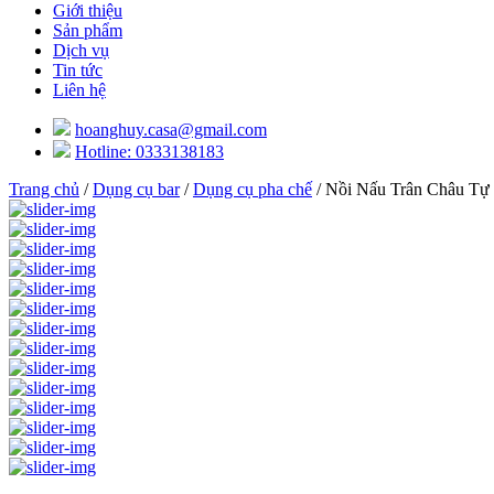
Giới thiệu
Sản phẩm
Dịch vụ
Tin tức
Liên hệ
hoanghuy.casa@gmail.com
Hotline: 0333138183
Trang chủ
/
Dụng cụ bar
/
Dụng cụ pha chế
/ Nồi Nấu Trân Châu Tự