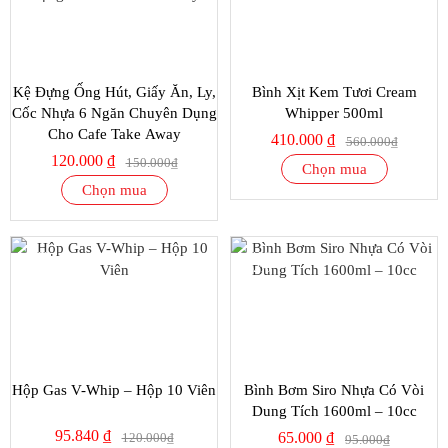
Kệ Đựng Ống Hút, Giấy Ăn, Ly,
Bình Xịt Kem Tươi Cream
Cốc Nhựa 6 Ngăn Chuyên Dụng
Whipper 500ml
Cho Cafe Take Away
410.000 ₫
560.000₫
120.000 ₫
150.000₫
Chọn mua
Chọn mua
SALE
SALE
20%
32%
Hộp Gas V-Whip – Hộp 10 Viên
Bình Bơm Siro Nhựa Có Vòi
Dung Tích 1600ml – 10cc
95.840 ₫
65.000 ₫
120.000₫
95.000₫