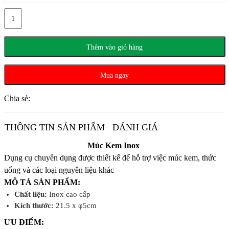
Múc
Kem
Inox
5cm
Thêm vào giỏ hàng
số
lượng
Mua ngay
Chia sẻ:
THÔNG TIN SẢN PHẨM
ĐÁNH GIÁ
Múc Kem Inox
Dụng cụ chuyên dụng được thiết kế để hỗ trợ việc múc kem, thức
uống và các loại nguyên liệu khác
MÔ TẢ SÀN PHẨM:
Chất liệu:
Inox cao cấp
Kích thước:
21.5 x φ5cm
ƯU ĐIỂM: