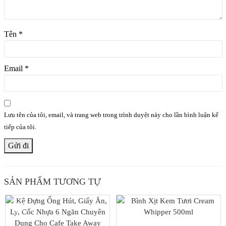
Showrom:
95 Đường số 2A, P. Bình Hưng Hòa B, Q. Bình Tân,
TP. Hồ Chí Minh
Hotline :
0333.138.183
Tên
*
Email
*
Lưu tên của tôi, email, và trang web trong trình duyệt này cho lần bình luận kế
tiếp của tôi.
SẢN PHẨM TƯƠNG TỰ
SALE
SALE
20%
27%