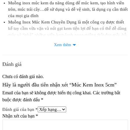
Muỗng inox múc kem đa năng dùng để múc kem, tạo hình viên
tròn, múc trái cây…dễ sử dụng và dễ vệ sinh, là dụng cụ cần thiết
của mọi gia đình
Muỗng Inox Múc Kem Chuyên Dụng là một công cụ được thiết
kế tay cầm vừa vặn và nút gạt kem tiện lợi để bạn có thể dễ dàng
múc và “nhả” những viên kem lạnh ngon miệng thật đẹp mắt, hỗ
trợ các bà nội trợ trong việc trang trí món tráng miệng cho các
Xem thêm
thành viên trong gia đình.
Thiết kế vừa tay cầm không gây mỏi tay khi sử dụng.
Dễ sử dụng và dễ vệ sinh, là dụng cụ cần thiết của mọi gia đình.
Đánh giá
CHÍNH SÁCH MUA HÀNG:
Chưa có đánh giá nào.
Mua sản phẩm với số lượng lớn vui lòng liên hệ shop để nhận
được giá sỉ
Hãy là người đầu tiên nhận xét “Múc Kem Inox 5cm”
Cam kết hàng chính hãng
Email của bạn sẽ không được hiển thị công khai.
Các trường bắt
Trường hợp đổi trả lỗi do shop: Phí vận chuyển do shop thanh
buộc được đánh dấu
*
toán
Trường hợp đổi trả không phải lỗi của shop: Phí vận chuyển
Đánh giá của bạn
*
shop
KHÔNG
nhận thanh toán
Nhận xét của bạn
*
🏪Công ty TNHH Thiết Bị Vạn Hồng Phát