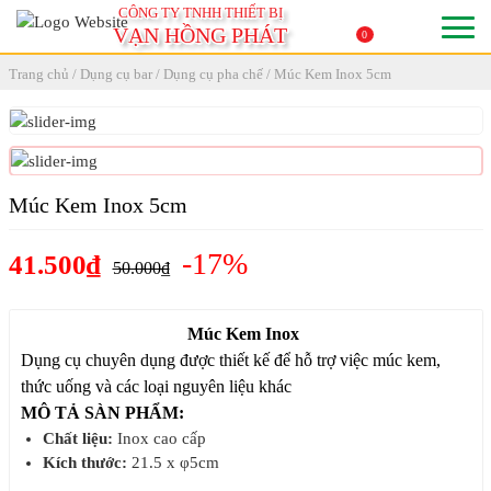
CÔNG TY TNHH THIẾT BỊ
VẠN HỒNG PHÁT
0
Trang chủ
/
Dụng cụ bar
/
Dụng cụ pha chế
/ Múc Kem Inox 5cm
Múc Kem Inox 5cm
-17%
41.500₫
50.000₫
Múc Kem Inox
Dụng cụ chuyên dụng được thiết kế để hỗ trợ việc múc kem,
thức uống và các loại nguyên liệu khác
MÔ TẢ SÀN PHẨM:
Chất liệu:
Inox cao cấp
Kích thước:
21.5 x φ5cm