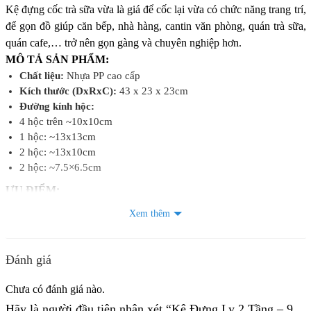
Kệ đựng cốc trà sữa vừa là giá để cốc lại vừa có chức năng trang trí,
để gọn đồ giúp căn bếp, nhà hàng, cantin văn phòng, quán trà sữa,
quán cafe,… trở nên gọn gàng và chuyên nghiệp hơn.
MÔ TẢ SẢN PHẨM:
Chất liệu:
Nhựa PP cao cấp
Kích thước (DxRxC):
43 x 23 x 23cm
Đường kính hộc:
4 hộc trên ~10x10cm
1 hộc: ~13x13cm
2 hộc: ~13x10cm
2 hộc: ~7.5×6.5cm
ƯU ĐIỂM:
Kệ được làm hoàn toàn bằng nhựa PP, đảm bảo chịu lực và bền đ
Xem thêm
ẹp theo thời gian, dễ vệ sinh cho bạn thoải mái sử dụng.
Thiết kế với 4 ngăn úp ly cao giúp bạn vừa thuận tiện khi sử
dụng ly, vừa bảo quản hiệu quả, cho không gian quầy bar, quán
Đánh giá
cà phê thêm gọn gàng đẹp mắt
Tiết kiệm không gian: Thiết kế 2 tầng với 9 ngăn, phù hợp để
Chưa có đánh giá nào.
đựng ly, muỗng và ống hút – giấy
Hãy là người đầu tiên nhận xét “Kệ Đựng Ly 2 Tầng – 9