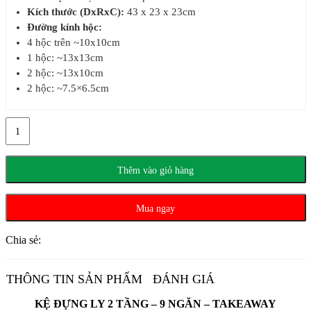
Kích thước (DxRxC):
43 x 23 x 23cm
Đường kính hộc:
4 hộc trên ~10x10cm
1 hộc: ~13x13cm
2 hộc: ~13x10cm
2 hộc: ~7.5×6.5cm
Kệ
Đựng
Ly
2
Thêm vào giỏ hàng
Tầng
-
Mua ngay
9
Ngăn
Chia sẻ:
-
Takeaway
số
THÔNG TIN SẢN PHẨM
ĐÁNH GIÁ
lượng
KỆ ĐỰNG LY 2 TẦNG – 9 NGĂN – TAKEAWAY