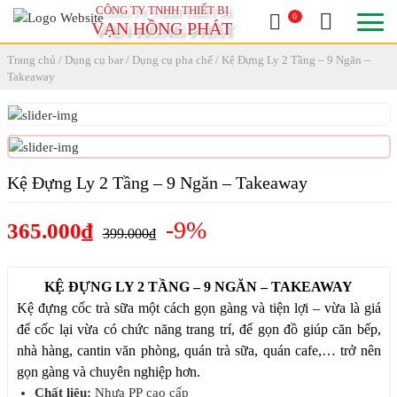
CÔNG TY TNHH THIẾT BỊ
0
VẠN HỒNG PHÁT
Trang chủ
/
Dụng cụ bar
/
Dụng cụ pha chế
/ Kệ Đựng Ly 2 Tầng – 9 Ngăn –
Takeaway
Kệ Đựng Ly 2 Tầng – 9 Ngăn – Takeaway
-9%
365.000₫
399.000₫
KỆ ĐỰNG LY 2 TẦNG – 9 NGĂN – TAKEAWAY
Kệ đựng cốc trà sữa một cách gọn gàng và tiện lợi – vừa là giá
để cốc lại vừa có chức năng trang trí, để gọn đồ giúp căn bếp,
nhà hàng, cantin văn phòng, quán trà sữa, quán cafe,… trở nên
gọn gàng và chuyên nghiệp hơn.
Chất liệu:
Nhựa PP cao cấp