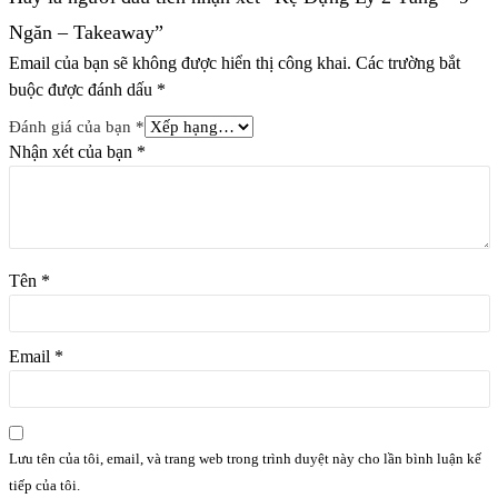
Sử dụng linh hoạt: Dùng trong phòng bếp hoặc để trữ trong khôn
g gian cà take away
Ngăn – Takeaway”
Email của bạn sẽ không được hiển thị công khai.
Các trường bắt
CHÍNH SÁCH MUA HÀNG
buộc được đánh dấu
*
Mua sản phẩm với số lượng lớn vui lòng liên hệ shop để nhận
được giá sỉ
Đánh giá của bạn
*
Cam kết hàng chính hãng
Nhận xét của bạn
*
Trường hợp đổi trả lỗi do shop: Phí vận chuyển do shop thanh
toán
Trường hợp đổi trả không phải lỗi của shop: Phí vận chuyển shop
KHÔNG nhận thanh toán
🏪Công ty TNHH Thiết Bị Vạn Hồng Phát
Tên
*
Showrom:
95 Đường số 2A, P. Bình Hưng Hòa B, Q. Bình Tân,
TP. Hồ Chí Minh
Đường dây nóng:
0333.138.183
Email
*
Lưu tên của tôi, email, và trang web trong trình duyệt này cho lần bình luận kế
tiếp của tôi.