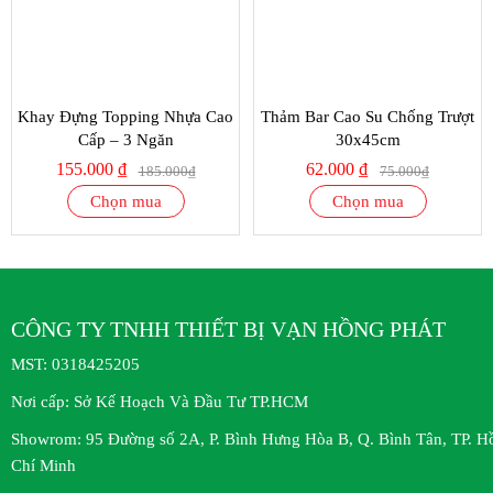
Khay Đựng Topping Nhựa Cao
Thảm Bar Cao Su Chống Trượt
Cấp – 3 Ngăn
30x45cm
155.000 ₫
62.000 ₫
185.000₫
75.000₫
Chọn mua
Chọn mua
CÔNG TY TNHH THIẾT BỊ VẠN HỒNG PHÁT
MST:
0318425205
Nơi cấp:
Sở Kế Hoạch Và Đầu Tư TP.HCM
Showrom:
95 Đường số 2A, P. Bình Hưng Hòa B, Q. Bình Tân, TP. H
Chí Minh