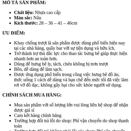
MÔ TẢ SẢN PHẨM:
Chất liệu:
Nhựa cao cấp
Màu sắc:
Nâu
Kích thước:
28 – 36 – 41 – 46cm
ƯU ĐIỂM:
Khay chống trượt là sản phẩm được dùng phổ biến hiện nay
tại các nhà hàng, quầy bar với sự tiện dụng và hữu ích.
Trở thành trợ thủ đắc lực cho thao tác bưng bê giúp thực hiện
nhanh hơn an toàn hơn.
Dùng để bưng bê ly, tách, chén không bị trơn trượt
Bền, dễ dàng để làm sạch.
Được ứng dụng phổ biến trong công việc bưng bê đồ ăn,
thức uống 1 cách dễ dàng và hạn chế đến mức tối đã việc làm
rơi vỡ đồ đạc, không gây hại cho sức khỏe người sử dụng.
CHÍNH SÁCH MUA HÀNG:
Mua sản phẩm với số lượng lớn vui lòng liên hệ shop để nhận
được giá sỉ
Cam kết hàng chính hãng
Trường hợp đổi trả lỗi do shop: Phí vận chuyển do shop thanh
toán