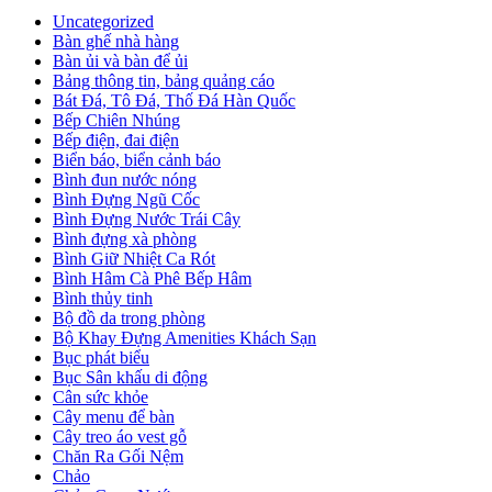
Uncategorized
Bàn ghế nhà hàng
Bàn ủi và bàn để ủi
Bảng thông tin, bảng quảng cáo
Bát Đá, Tô Đá, Thố Đá Hàn Quốc
Bếp Chiên Nhúng
Bếp điện, đai điện
Biển báo, biển cảnh báo
Bình đun nước nóng
Bình Đựng Ngũ Cốc
Bình Đựng Nước Trái Cây
Bình đựng xà phòng
Bình Giữ Nhiệt Ca Rót
Bình Hâm Cà Phê Bếp Hâm
Bình thủy tinh
Bộ đồ da trong phòng
Bộ Khay Đựng Amenities Khách Sạn
Bục phát biểu
Bục Sân khấu di động
Cân sức khỏe
Cây menu để bàn
Cây treo áo vest gỗ
Chăn Ra Gối Nệm
Chảo