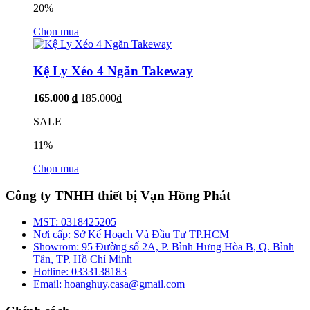
20%
Chọn mua
Kệ Ly Xéo 4 Ngăn Takeway
165.000 ₫
185.000₫
SALE
11%
Chọn mua
Công ty TNHH thiết bị Vạn Hồng Phát
MST:
0318425205
Nơi cấp:
Sở Kế Hoạch Và Đầu Tư TP.HCM
Showrom:
95 Đường số 2A, P. Bình Hưng Hòa B, Q. Bình
Tân, TP. Hồ Chí Minh
Hotline:
0333138183
Email:
hoanghuy.casa@gmail.com