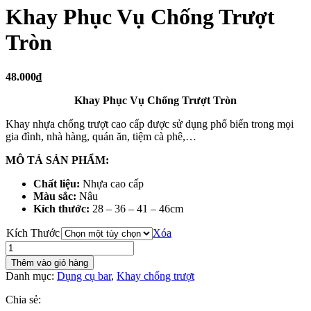
Khay Phục Vụ Chống Trượt
Tròn
48.000₫
Khay Phục Vụ Chống Trượt Tròn
Khay nhựa chống trượt cao cấp được sử dụng phổ biến trong mọi
gia đình, nhà hàng, quán ăn, tiệm cà phê,…
MÔ TẢ SẢN PHẨM:
Chất liệu:
Nhựa cao cấp
Màu sắc:
Nâu
Kích thước:
28 – 36 – 41 – 46cm
Kích Thước
Xóa
Khay
Phục
Thêm vào giỏ hàng
Vụ
Danh mục:
Dụng cụ bar
,
Khay chống trượt
Chống
Trượt
Chia sẻ:
Tròn