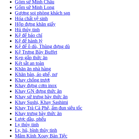
Gốm sứ Minh Châu
Gốm sứ Minh Long
Gương soi phòng khách sạn
Hóa chất vệ sinh
Hộp đựng khăn giấy
Hủ thủy tinh
Kệ để báo chí
Kệ để hành lý
Kệ để ô dù, Thùng đựng dù
Kệ Trưng Bày Buffet
Kẹp gắp thức ăn
Két sắt an toàn
Khăn ăn nhà hàng
Khăn bàn, áo ghế, nơ
Khay chống trượt
Khay đựng cơm inox
Khay GN đựng thức ăn
Khay sứ trưng bày thức ăn
Khay Sushi, Khay Sashimi
Khay Trà Cà Phê, ấm đun siêu tốc
Khay trưng bày thức ăn
Lược dầu, phểu
Ly thủy tinh
Ly, hủ, bình thủy tinh
Mâm Kính Xoay Bàn Tiệc