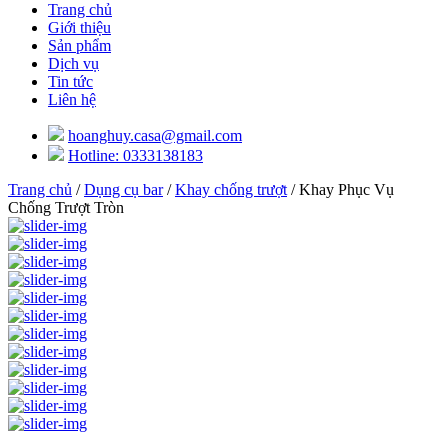
Trang chủ
Giới thiệu
Sản phẩm
Dịch vụ
Tin tức
Liên hệ
hoanghuy.casa@gmail.com
Hotline: 0333138183
Trang chủ
/
Dụng cụ bar
/
Khay chống trượt
/ Khay Phục Vụ
Chống Trượt Tròn