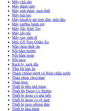
Máy chà sàn
Máy đánh giày
Máy giặt thảm, quạt thổi
Máy hút bụi
Máy khuếch tán tinh dầu, tinh dầu
Máy nướng bánh mỳ
Máy Sấy Khô Tay
Máy sấy tóc
Máy xay sinh tố
Móc Gỗ Treo Quần Áo
Nắp chụp thức ăn
Nồi hâm buffet
Nồi hâm soup
Nồi inox
Rack ly, rack dĩa
Tấm lót bàn ăn
Thảm chống trượt và Rèm chắn nước
Tháp phun chocolate
Thau inox
Thiết bị bếp nhà hàng
Thiết Bị Dụng Cụ Buffet
Thiết bị dụng cụ nhà bếp
Thiết bị dụng cụ vệ sinh
Thiết bị inox phòng tắm
Thiết bị làm bánh