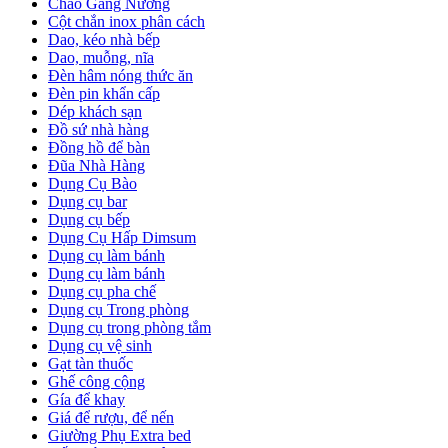
Chảo Gang Nướng
Cột chắn inox phân cách
Dao, kéo nhà bếp
Dao, muỗng, nĩa
Đèn hâm nóng thức ăn
Đèn pin khẩn cấp
Dép khách sạn
Đồ sứ nhà hàng
Đồng hồ để bàn
Đũa Nhà Hàng
Dụng Cụ Bào
Dụng cụ bar
Dụng cụ bếp
Dụng Cụ Hấp Dimsum
Dụng cụ làm bánh
Dụng cụ làm bánh
Dụng cụ pha chế
Dụng cụ Trong phòng
Dụng cụ trong phòng tắm
Dụng cụ vệ sinh
Gạt tàn thuốc
Ghế công cộng
Gía để khay
Giá để rượu, để nến
Giường Phụ Extra bed