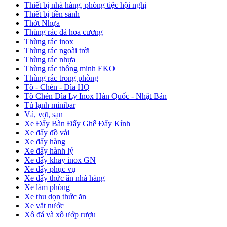
Thiết bị nhà hàng, phòng tiệc hội nghị
Thiết bị tiền sảnh
Thớt Nhựa
Thùng rác đá hoa cương
Thùng rác inox
Thùng rác ngoài trời
Thùng rác nhựa
Thùng rác thông minh EKO
Thùng rác trong phòng
Tô - Chén - Dĩa HQ
Tô Chén Dĩa Ly Inox Hàn Quốc - Nhật Bản
Tủ lạnh minibar
Vá, vợt, sạn
Xe Đẩy Bàn Đẩy Ghế Đẩy Kính
Xe đẩy đồ vải
Xe đẩy hàng
Xe đẩy hành lý
Xe đẩy khay inox GN
Xe đẩy phục vụ
Xe đẩy thức ăn nhà hàng
Xe làm phòng
Xe thu dọn thức ăn
Xe vắt nước
Xô đá và xô ướp rượu