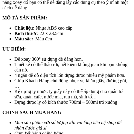
năng xoay đó bạn có thể dễ dàng lấy các dụng cụ theo ý mình một
cách dễ dàng
MÔ TẢ SẢN PHẨM:
Chất liệu:
Nhựa ABS cao cấp
Kích thước
: 22 x 23.5cm
Màu sắc:
Màu đen
ƯU ĐIỂM:
Đế xoay 360° sử dụng dễ dàng hơn.
Thiết kế có thể tháo rời, tiết kiệm không gian khi bạn không
cần nó.
4 ngăn để đồ diện tích lớn đựng được nhiều mỹ phẩm hơn.
Giúp Khách Hàng chủ động phục vụ khăn giấy, đường gói,
…
Kệ đựng ly nhựa, ly giấy này có thể áp dụng cho quán trà
sữa, quán cafe, nước mía, rau má, sinh tố…
Đựng được ly có kích thước 700ml – 500ml trở xuống
CHÍNH SÁCH MUA HÀNG
Mua sản phẩm với số lượng lớn vui lòng liên hệ shop để
nhận được giá sỉ
Cam kết hàng chính hãng