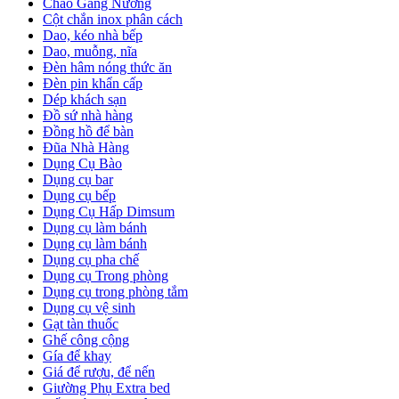
Chảo Gang Nướng
Cột chắn inox phân cách
Dao, kéo nhà bếp
Dao, muỗng, nĩa
Đèn hâm nóng thức ăn
Đèn pin khẩn cấp
Dép khách sạn
Đồ sứ nhà hàng
Đồng hồ để bàn
Đũa Nhà Hàng
Dụng Cụ Bào
Dụng cụ bar
Dụng cụ bếp
Dụng Cụ Hấp Dimsum
Dụng cụ làm bánh
Dụng cụ làm bánh
Dụng cụ pha chế
Dụng cụ Trong phòng
Dụng cụ trong phòng tắm
Dụng cụ vệ sinh
Gạt tàn thuốc
Ghế công cộng
Gía để khay
Giá để rượu, để nến
Giường Phụ Extra bed