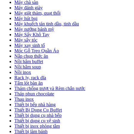
Máy chà sàn
Máy đánh giày
Máy giặt thảm, quạt thổi
Máy hút bụi
Máy khuếch tán tinh dầu, tinh dầu
Máy nướng bánh mỳ
Máy Sấy Khô Tay
Máy sấy tóc
Máy xay sinh tố
Móc Gỗ Treo Quần Áo
Nắp chụp thức ăn
Nồi hâm buffet
Nồi hâm soup
Nồi inox
Rack ly, rack dĩa
Tấm lót bàn ăn
Thảm chống trượt và Rèm chắn nước
Tháp phun chocolate
Thau inox
Thiết bị bếp nhà hàng
Thiết Bị Dụng Cụ Buffet
Thiết bị dụng cụ nhà bếp
Thiết bị dụng cụ vệ sinh
Thiết bị inox phòng tắm
Thiết bị làm bánh