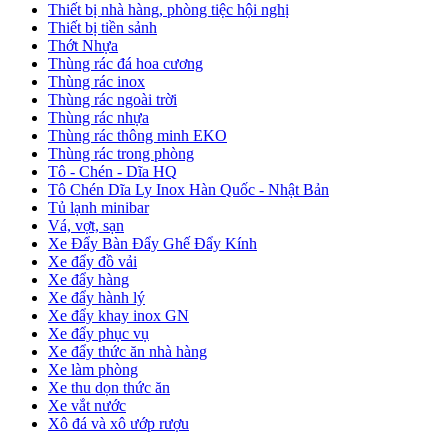
Thiết bị nhà hàng, phòng tiệc hội nghị
Thiết bị tiền sảnh
Thớt Nhựa
Thùng rác đá hoa cương
Thùng rác inox
Thùng rác ngoài trời
Thùng rác nhựa
Thùng rác thông minh EKO
Thùng rác trong phòng
Tô - Chén - Dĩa HQ
Tô Chén Dĩa Ly Inox Hàn Quốc - Nhật Bản
Tủ lạnh minibar
Vá, vợt, sạn
Xe Đẩy Bàn Đẩy Ghế Đẩy Kính
Xe đẩy đồ vải
Xe đẩy hàng
Xe đẩy hành lý
Xe đẩy khay inox GN
Xe đẩy phục vụ
Xe đẩy thức ăn nhà hàng
Xe làm phòng
Xe thu dọn thức ăn
Xe vắt nước
Xô đá và xô ướp rượu