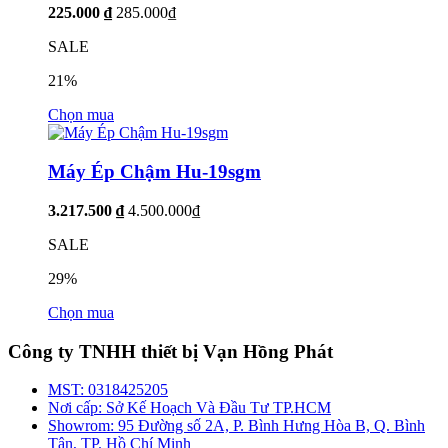
225.000 ₫
285.000₫
SALE
21%
Chọn mua
Máy Ép Chậm Hu-19sgm
3.217.500 ₫
4.500.000₫
SALE
29%
Chọn mua
Công ty TNHH thiết bị Vạn Hồng Phát
MST:
0318425205
Nơi cấp:
Sở Kế Hoạch Và Đầu Tư TP.HCM
Showrom:
95 Đường số 2A, P. Bình Hưng Hòa B, Q. Bình
Tân, TP. Hồ Chí Minh