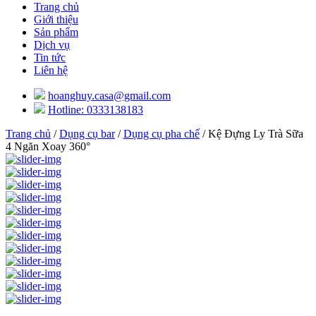
Trang chủ
Giới thiệu
Sản phẩm
Dịch vụ
Tin tức
Liên hệ
hoanghuy.casa@gmail.com
Hotline: 0333138183
Trang chủ
/
Dụng cụ bar
/
Dụng cụ pha chế
/ Kệ Đựng Ly Trà Sữa
4 Ngăn Xoay 360°