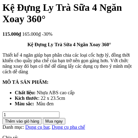
Kệ Đựng Ly Trà Sữa 4 Ngăn
Xoay 360°
115.000₫
165.000₫
-30%
Kệ Đựng Ly Trà Sữa 4 Ngăn Xoay 360°
Thiết kế 4 ngăn giúp bạn phân chia các loại cốc hợp lý, đồng thời
khiến cho quầy pha chế của bạn trở nên gọn gàng hơn. Với chức
năng xoay đó bạn có thể dễ dàng lấy các dụng cụ theo ý mình một
cách dễ dàng
MÔ TẢ SẢN PHẨM:
Chất liệu:
Nhựa ABS cao cấp
Kích thước
: 22 x 23.5cm
Màu sắc:
Màu đen
Kệ
Đựng
Thêm vào giỏ hàng
Mua ngay
Ly
Danh mục:
Dụng cụ bar
,
Dụng cụ pha chế
Trà
Sữa
Chia sẻ: