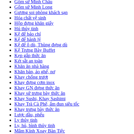
Gốm sứ Minh Châu
Gốm sứ Minh Long
Gương soi phòng khách sạn
Hóa chất vệ sinh
Hộp đựng khăn giấy
Hủ thủy tinh
Kệ để báo chí
Kệ để hành lý
Kệ để ô dù, Thùng đựng dù
Kệ Trưng Bày Buffet
Kẹp gắp thức ăn
Két sắt an toàn
Khăn ăn nhà hàng
Khăn bàn, áo ghế, nơ
Khay chống trượt
Khay đựng cơm inox
Khay GN đựng thức ăn
Khay sứ trưng bày thức ăn
Khay Sushi, Khay Sashimi
Khay Trà Cà Phê, ấm đun siêu tốc
Khay trưng bày thức ăn
Lược dầu, phểu
Ly thủy tinh
Ly, hủ, bình thủy tinh
Mâm Kính Xoay Bàn Tiệc