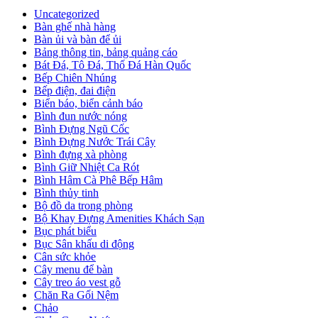
Uncategorized
Bàn ghế nhà hàng
Bàn ủi và bàn để ủi
Bảng thông tin, bảng quảng cáo
Bát Đá, Tô Đá, Thố Đá Hàn Quốc
Bếp Chiên Nhúng
Bếp điện, đai điện
Biển báo, biển cảnh báo
Bình đun nước nóng
Bình Đựng Ngũ Cốc
Bình Đựng Nước Trái Cây
Bình đựng xà phòng
Bình Giữ Nhiệt Ca Rót
Bình Hâm Cà Phê Bếp Hâm
Bình thủy tinh
Bộ đồ da trong phòng
Bộ Khay Đựng Amenities Khách Sạn
Bục phát biểu
Bục Sân khấu di động
Cân sức khỏe
Cây menu để bàn
Cây treo áo vest gỗ
Chăn Ra Gối Nệm
Chảo