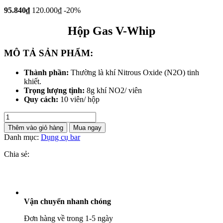
95.840₫
120.000₫
-20%
Hộp Gas V-Whip
MÔ TẢ SẢN PHẨM:
Thành phần:
Thường là khí Nitrous Oxide (N2O) tinh
khiết.
Trọng lượng tịnh:
8g khí NO2/ viên
Quy cách:
10 viên/ hộp
Hộp
Gas
Thêm vào giỏ hàng
Mua ngay
V-
Danh mục:
Dụng cụ bar
Whip
-
Chia sẻ:
Hộp
10
Viên
số
lượng
Vận chuyển nhanh chóng
Đơn hàng về trong 1-5 ngày