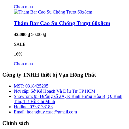
Chọn mua
Thảm Bar Cao Su Chống Trượt 60x8cm
42.000 ₫
50.000₫
SALE
16%
Chọn mua
Công ty TNHH thiết bị Vạn Hồng Phát
MST:
0318425205
Nơi cấp:
Sở Kế Hoạch Và Đầu Tư TP.HCM
Showrom:
95 Đường số 2A, P. Bình Hưng Hòa B, Q. Bình
Tân, TP. Hồ Chí Minh
Hotline:
0333138183
Email:
hoanghuy.casa@gmail.com
Chính sách