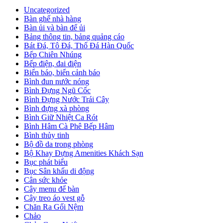
Uncategorized
Bàn ghế nhà hàng
Bàn ủi và bàn để ủi
Bảng thông tin, bảng quảng cáo
Bát Đá, Tô Đá, Thố Đá Hàn Quốc
Bếp Chiên Nhúng
Bếp điện, đai điện
Biển báo, biển cảnh báo
Bình đun nước nóng
Bình Đựng Ngũ Cốc
Bình Đựng Nước Trái Cây
Bình đựng xà phòng
Bình Giữ Nhiệt Ca Rót
Bình Hâm Cà Phê Bếp Hâm
Bình thủy tinh
Bộ đồ da trong phòng
Bộ Khay Đựng Amenities Khách Sạn
Bục phát biểu
Bục Sân khấu di động
Cân sức khỏe
Cây menu để bàn
Cây treo áo vest gỗ
Chăn Ra Gối Nệm
Chảo