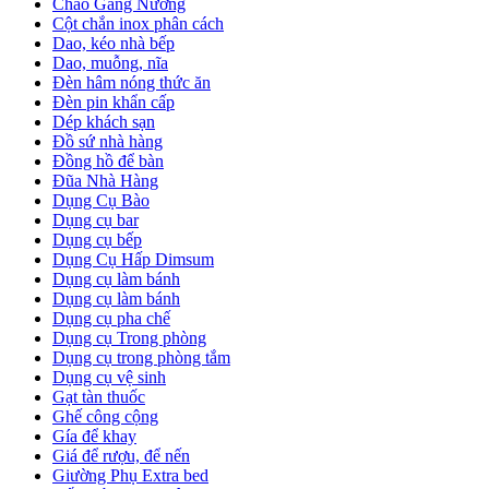
Chảo Gang Nướng
Cột chắn inox phân cách
Dao, kéo nhà bếp
Dao, muỗng, nĩa
Đèn hâm nóng thức ăn
Đèn pin khẩn cấp
Dép khách sạn
Đồ sứ nhà hàng
Đồng hồ để bàn
Đũa Nhà Hàng
Dụng Cụ Bào
Dụng cụ bar
Dụng cụ bếp
Dụng Cụ Hấp Dimsum
Dụng cụ làm bánh
Dụng cụ làm bánh
Dụng cụ pha chế
Dụng cụ Trong phòng
Dụng cụ trong phòng tắm
Dụng cụ vệ sinh
Gạt tàn thuốc
Ghế công cộng
Gía để khay
Giá để rượu, để nến
Giường Phụ Extra bed