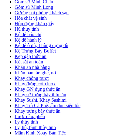
Gốm sứ Minh Châu
Gốm sứ Minh Long
Gương soi phòng khách sạn
Hóa chất vệ sinh
Hộp đựng khăn giấy
Hủ thủy tinh
Kệ để báo chí
Kệ để hành lý
Kệ để ô dù, Thùng đựng dù
Kệ Trưng Bày Buffet
Kẹp gắp thức ăn
Két sắt an toàn
Khăn ăn nhà hàng
Khăn bàn, áo ghế, nơ
Khay chống trượt
Khay đựng cơm inox
Khay GN đựng thức ăn
Khay sứ trưng bày thức ăn
Khay Sushi, Khay Sashimi
Khay Trà Cà Phê, ấm đun siêu tốc
Khay trưng bày thức ăn
Lược dầu, phểu
Ly thủy tinh
Ly, hủ, bình thủy tinh
Mâm Kính Xoay Bàn Tiệc