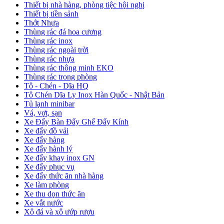
Thiết bị nhà hàng, phòng tiệc hội nghị
Thiết bị tiền sảnh
Thớt Nhựa
Thùng rác đá hoa cương
Thùng rác inox
Thùng rác ngoài trời
Thùng rác nhựa
Thùng rác thông minh EKO
Thùng rác trong phòng
Tô - Chén - Dĩa HQ
Tô Chén Dĩa Ly Inox Hàn Quốc - Nhật Bản
Tủ lạnh minibar
Vá, vợt, sạn
Xe Đẩy Bàn Đẩy Ghế Đẩy Kính
Xe đẩy đồ vải
Xe đẩy hàng
Xe đẩy hành lý
Xe đẩy khay inox GN
Xe đẩy phục vụ
Xe đẩy thức ăn nhà hàng
Xe làm phòng
Xe thu dọn thức ăn
Xe vắt nước
Xô đá và xô ướp rượu