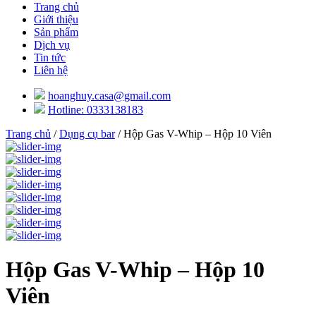
Trang chủ
Giới thiệu
Sản phẩm
Dịch vụ
Tin tức
Liên hệ
hoanghuy.casa@gmail.com
Hotline: 0333138183
Trang chủ
/
Dụng cụ bar
/ Hộp Gas V-Whip – Hộp 10 Viên
Hộp Gas V-Whip – Hộp 10
Viên