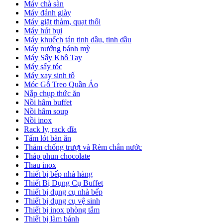
Máy chà sàn
Máy đánh giày
Máy giặt thảm, quạt thổi
Máy hút bụi
Máy khuếch tán tinh dầu, tinh dầu
Máy nướng bánh mỳ
Máy Sấy Khô Tay
Máy sấy tóc
Máy xay sinh tố
Móc Gỗ Treo Quần Áo
Nắp chụp thức ăn
Nồi hâm buffet
Nồi hâm soup
Nồi inox
Rack ly, rack dĩa
Tấm lót bàn ăn
Thảm chống trượt và Rèm chắn nước
Tháp phun chocolate
Thau inox
Thiết bị bếp nhà hàng
Thiết Bị Dụng Cụ Buffet
Thiết bị dụng cụ nhà bếp
Thiết bị dụng cụ vệ sinh
Thiết bị inox phòng tắm
Thiết bị làm bánh