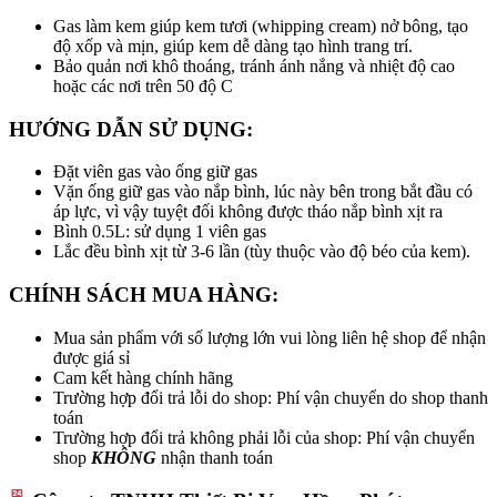
Gas làm kem giúp kem tươi (whipping cream) nở bông, tạo
độ xốp và mịn, giúp kem dễ dàng tạo hình trang trí.
Bảo quản nơi khô thoáng, tránh ánh nắng và nhiệt độ cao
hoặc các nơi trên 50 độ C
HƯỚNG DẪN SỬ DỤNG:
Đặt viên gas vào ống giữ gas
Vặn ống giữ gas vào nắp bình, lúc này bên trong bắt đầu có
áp lực, vì vậy tuyệt đối không được tháo nắp bình xịt ra
Bình 0.5L: sử dụng 1 viên gas
Lắc đều bình xịt từ 3-6 lần (tùy thuộc vào độ béo của kem).
CHÍNH SÁCH MUA HÀNG:
Mua sản phẩm với số lượng lớn vui lòng liên hệ shop để nhận
được giá sỉ
Cam kết hàng chính hãng
Trường hợp đổi trả lỗi do shop: Phí vận chuyển do shop thanh
toán
Trường hợp đổi trả không phải lỗi của shop: Phí vận chuyển
shop
KHÔNG
nhận thanh toán