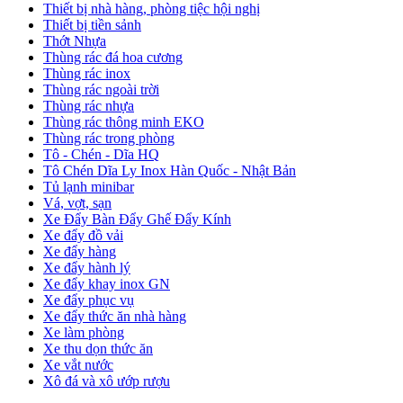
Thiết bị nhà hàng, phòng tiệc hội nghị
Thiết bị tiền sảnh
Thớt Nhựa
Thùng rác đá hoa cương
Thùng rác inox
Thùng rác ngoài trời
Thùng rác nhựa
Thùng rác thông minh EKO
Thùng rác trong phòng
Tô - Chén - Dĩa HQ
Tô Chén Dĩa Ly Inox Hàn Quốc - Nhật Bản
Tủ lạnh minibar
Vá, vợt, sạn
Xe Đẩy Bàn Đẩy Ghế Đẩy Kính
Xe đẩy đồ vải
Xe đẩy hàng
Xe đẩy hành lý
Xe đẩy khay inox GN
Xe đẩy phục vụ
Xe đẩy thức ăn nhà hàng
Xe làm phòng
Xe thu dọn thức ăn
Xe vắt nước
Xô đá và xô ướp rượu