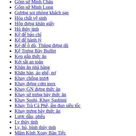
Gốm sứ Minh Châu
Gốm sứ Minh Long
Gương soi phòng khách sạn
Hóa chất vệ sinh
Hộp đựng khăn giấy
Hủ thủy tinh
Kệ để báo chí
Kệ để hành lý
Kệ để ô dù, Thùng đựng dù
Kệ Trưng Bày Buffet
Kẹp gắp thức ăn
Két sắt an toàn
Khăn ăn nhà hàng
Khăn bàn, áo ghế, nơ
Khay chống trượt
Khay đựng cơm inox
Khay GN đựng thức ăn
Khay sứ trưng bày thức ăn
Khay Sushi, Khay Sashimi
Khay Trà Cà Phê, ấm đun siêu tốc
Khay trưng bày thức ăn
Lược dầu, phểu
Ly thủy tinh
Ly, hủ, bình thủy tinh
Mâm Kính Xoay Bàn Tiệc