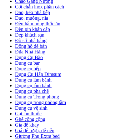
Chảo Gang Nướng
Cột chắn inox phân cách
Dao, kéo nhà bếp
Dao, muỗng, nĩa
Đèn hâm nóng thức ăn
Đèn pin khẩn cấp
Dép khách sạn
Đồ sứ nhà hàng
Đồng hồ để bàn
Đũa Nhà Hàng
Dụng Cụ Bào
Dụng cụ bar
Dụng cụ bếp
Dụng Cụ Hấp Dimsum
Dụng cụ làm bánh
Dụng cụ làm bánh
Dụng cụ pha chế
Dụng cụ Trong phòng
Dụng cụ trong phòng tắm
Dụng cụ vệ sinh
Gạt tàn thuốc
Ghế công cộng
Gía để khay
Giá để rượu, để nến
Giường Phụ Extra bed