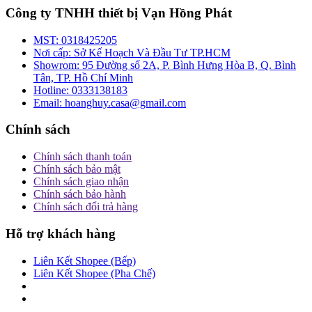
Công ty TNHH thiết bị Vạn Hồng Phát
MST:
0318425205
Nơi cấp:
Sở Kế Hoạch Và Đầu Tư TP.HCM
Showrom:
95 Đường số 2A, P. Bình Hưng Hòa B, Q. Bình
Tân, TP. Hồ Chí Minh
Hotline:
0333138183
Email:
hoanghuy.casa@gmail.com
Chính sách
Chính sách thanh toán
Chính sách bảo mật
Chính sách giao nhận
Chính sách bảo hành
Chính sách đổi trả hàng
Hỗ trợ khách hàng
Liên Kết Shopee (Bếp)
Liên Kết Shopee (Pha Chế)