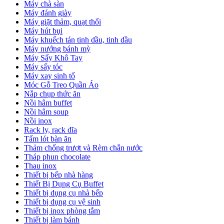
Máy chà sàn
Máy đánh giày
Máy giặt thảm, quạt thổi
Máy hút bụi
Máy khuếch tán tinh dầu, tinh dầu
Máy nướng bánh mỳ
Máy Sấy Khô Tay
Máy sấy tóc
Máy xay sinh tố
Móc Gỗ Treo Quần Áo
Nắp chụp thức ăn
Nồi hâm buffet
Nồi hâm soup
Nồi inox
Rack ly, rack dĩa
Tấm lót bàn ăn
Thảm chống trượt và Rèm chắn nước
Tháp phun chocolate
Thau inox
Thiết bị bếp nhà hàng
Thiết Bị Dụng Cụ Buffet
Thiết bị dụng cụ nhà bếp
Thiết bị dụng cụ vệ sinh
Thiết bị inox phòng tắm
Thiết bị làm bánh