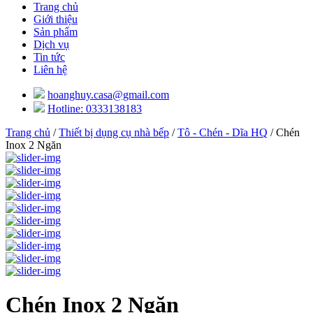
Trang chủ
Giới thiệu
Sản phẩm
Dịch vụ
Tin tức
Liên hệ
hoanghuy.casa@gmail.com
Hotline: 0333138183
Trang chủ
/
Thiết bị dụng cụ nhà bếp
/
Tô - Chén - Dĩa HQ
/ Chén
Inox 2 Ngăn
Chén Inox 2 Ngăn