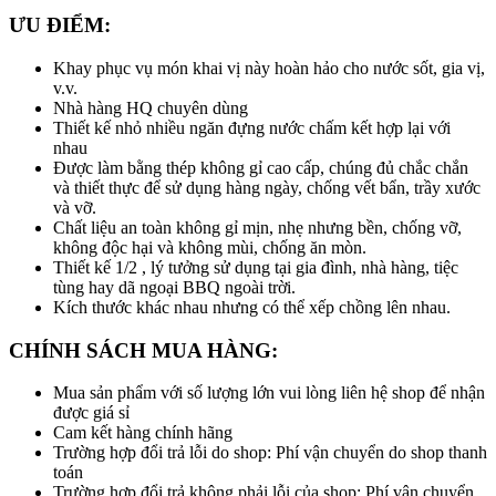
ƯU ĐIỂM:
Khay phục vụ món khai vị này hoàn hảo cho nước sốt, gia vị,
v.v.
Nhà hàng HQ chuyên dùng
Thiết kế nhỏ nhiều ngăn đựng nước chấm kết hợp lại với
nhau
Được làm bằng thép không gỉ cao cấp, chúng đủ chắc chắn
và thiết thực để sử dụng hàng ngày, chống vết bẩn, trầy xước
và vỡ.
Chất liệu an toàn không gỉ mịn, nhẹ nhưng bền, chống vỡ,
không độc hại và không mùi, chống ăn mòn.
Thiết kế 1/2 , lý tưởng sử dụng tại gia đình, nhà hàng, tiệc
tùng hay dã ngoại BBQ ngoài trời.
Kích thước khác nhau nhưng có thể xếp chồng lên nhau.
CHÍNH SÁCH MUA HÀNG:
Mua sản phẩm với số lượng lớn vui lòng liên hệ shop để nhận
được giá sỉ
Cam kết hàng chính hãng
Trường hợp đổi trả lỗi do shop: Phí vận chuyển do shop thanh
toán
Trường hợp đổi trả không phải lỗi của shop: Phí vận chuyển