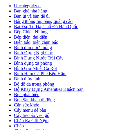
Uncategorized
Bàn ghế nhà hàng
Bàn ủi và bàn để ủi
Bảng thông tin, bảng quảng cáo
Bát Đá, Tô Đá, Thố Đá Hàn Quốc
Bếp Chiên Nhúng
Bếp điện, đai điện
Biển báo, biển cảnh báo
Bình đun nước nóng
Bình Đựng Ngũ Cốc
Bình Đựng Nước Trái Cây
Bình đựng xà phòng
Bình Giữ Nhiệt Ca Rót
Bình Hâm Cà Phê Bếp Hâm
Bình thủy tinh
Bộ đồ da trong phòng
Bộ Khay Đựng Amenities Khách Sạn
Bục phát biểu
Bục Sân khấu di động
Cân sức khỏe
Cây menu để bàn
Cây treo áo vest gỗ
Chăn Ra Gối Nệm
Chảo