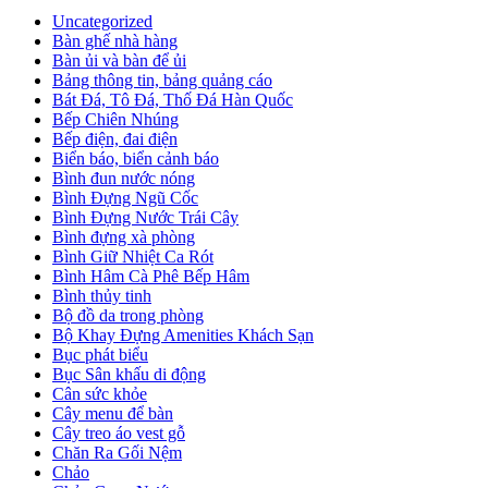
Uncategorized
Bàn ghế nhà hàng
Bàn ủi và bàn để ủi
Bảng thông tin, bảng quảng cáo
Bát Đá, Tô Đá, Thố Đá Hàn Quốc
Bếp Chiên Nhúng
Bếp điện, đai điện
Biển báo, biển cảnh báo
Bình đun nước nóng
Bình Đựng Ngũ Cốc
Bình Đựng Nước Trái Cây
Bình đựng xà phòng
Bình Giữ Nhiệt Ca Rót
Bình Hâm Cà Phê Bếp Hâm
Bình thủy tinh
Bộ đồ da trong phòng
Bộ Khay Đựng Amenities Khách Sạn
Bục phát biểu
Bục Sân khấu di động
Cân sức khỏe
Cây menu để bàn
Cây treo áo vest gỗ
Chăn Ra Gối Nệm
Chảo