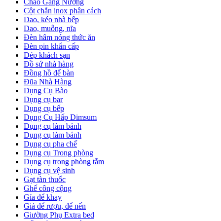
Chảo Gang Nướng
Cột chắn inox phân cách
Dao, kéo nhà bếp
Dao, muỗng, nĩa
Đèn hâm nóng thức ăn
Đèn pin khẩn cấp
Dép khách sạn
Đồ sứ nhà hàng
Đồng hồ để bàn
Đũa Nhà Hàng
Dụng Cụ Bào
Dụng cụ bar
Dụng cụ bếp
Dụng Cụ Hấp Dimsum
Dụng cụ làm bánh
Dụng cụ làm bánh
Dụng cụ pha chế
Dụng cụ Trong phòng
Dụng cụ trong phòng tắm
Dụng cụ vệ sinh
Gạt tàn thuốc
Ghế công cộng
Gía để khay
Giá để rượu, để nến
Giường Phụ Extra bed