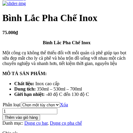
Bình Lắc Pha Chế Inox
75.000₫
Bình Lắc Pha Chế Inox
Một công cụ không thể thiếu đối với mỗi quán cà phê giúp tạo bọt
sữa đẹp mắt cho ly cà phê và hòa trộn đồ uống với nhau một cách
chuyên nghiệp và nhanh hơn, tiết kiệm thời gian, nguyên liệu
MÔ TẢ SẢN PHẨM:
Chất liệu:
Inox cao cấp
Dung tích:
350ml – 530ml – 700ml
Giới hạn nhiệt:
-40 độ C đến 130 độ C
Phân loại
Xóa
Bình
Lắc
Thêm vào giỏ hàng
Pha
Danh mục:
Dụng cụ bar
,
Dụng cụ pha chế
Chế
Inox