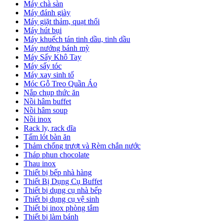
Máy chà sàn
Máy đánh giày
Máy giặt thảm, quạt thổi
Máy hút bụi
Máy khuếch tán tinh dầu, tinh dầu
Máy nướng bánh mỳ
Máy Sấy Khô Tay
Máy sấy tóc
Máy xay sinh tố
Móc Gỗ Treo Quần Áo
Nắp chụp thức ăn
Nồi hâm buffet
Nồi hâm soup
Nồi inox
Rack ly, rack dĩa
Tấm lót bàn ăn
Thảm chống trượt và Rèm chắn nước
Tháp phun chocolate
Thau inox
Thiết bị bếp nhà hàng
Thiết Bị Dụng Cụ Buffet
Thiết bị dụng cụ nhà bếp
Thiết bị dụng cụ vệ sinh
Thiết bị inox phòng tắm
Thiết bị làm bánh