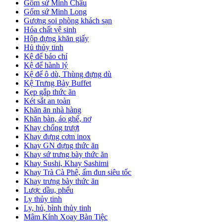
Gốm sứ Minh Châu
Gốm sứ Minh Long
Gương soi phòng khách sạn
Hóa chất vệ sinh
Hộp đựng khăn giấy
Hủ thủy tinh
Kệ để báo chí
Kệ để hành lý
Kệ để ô dù, Thùng đựng dù
Kệ Trưng Bày Buffet
Kẹp gắp thức ăn
Két sắt an toàn
Khăn ăn nhà hàng
Khăn bàn, áo ghế, nơ
Khay chống trượt
Khay đựng cơm inox
Khay GN đựng thức ăn
Khay sứ trưng bày thức ăn
Khay Sushi, Khay Sashimi
Khay Trà Cà Phê, ấm đun siêu tốc
Khay trưng bày thức ăn
Lược dầu, phểu
Ly thủy tinh
Ly, hủ, bình thủy tinh
Mâm Kính Xoay Bàn Tiệc