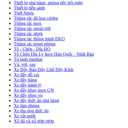
Thiết bị nhà hàng, phòng tiệc hội nghị
Thiết bị tiền sảnh
Thớt Nhựa
Thùng rác đá hoa cương
Thùng rác inox
Thùng rác ngoài trời
Thùng rác nhựa
Thùng rác thông minh EKO
Thùng rác trong phòng
Tô - Chén - Dĩa HQ
Tô Chén Dĩa Ly Inox Hàn Quốc - Nhật Bản
Tủ lạnh minibar
Vá, vợt, sạn
Xe Đẩy Bàn Đẩy Ghế Đẩy Kính
Xe đẩy đồ vải
Xe đẩy hàng
Xe đẩy hành lý
Xe đẩy khay inox GN
Xe đẩy phục vụ
Xe đẩy thức ăn nhà hàng
Xe làm phòng
Xe thu dọn thức ăn
Xe vắt nước
Xô đá và xô ướp rượu