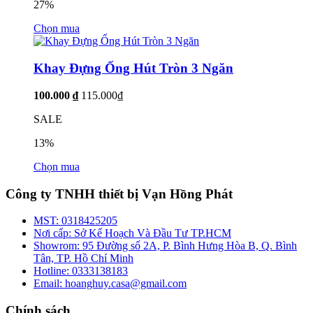
27%
Chọn mua
Khay Đựng Ống Hút Tròn 3 Ngăn
100.000 ₫
115.000₫
SALE
13%
Chọn mua
Công ty TNHH thiết bị Vạn Hồng Phát
MST:
0318425205
Nơi cấp:
Sở Kế Hoạch Và Đầu Tư TP.HCM
Showrom:
95 Đường số 2A, P. Bình Hưng Hòa B, Q. Bình
Tân, TP. Hồ Chí Minh
Hotline:
0333138183
Email:
hoanghuy.casa@gmail.com
Chính sách