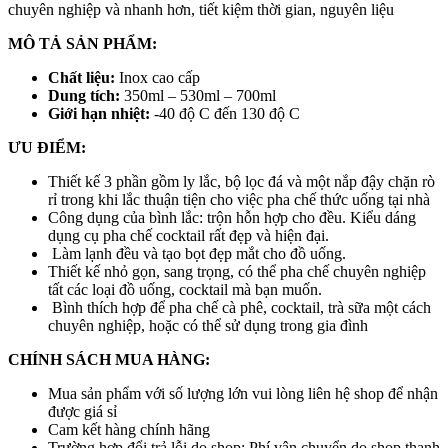
chuyên nghiệp và nhanh hơn, tiết kiệm thời gian, nguyên liệu
MÔ TẢ SẢN PHẨM:
Chất liệu:
Inox cao cấp
Dung tích:
350ml – 530ml – 700ml
Giới hạn nhiệt:
-40 độ C đến 130 độ C
ƯU ĐIỂM:
Thiết kế 3 phần gồm ly lắc, bộ lọc đá và một nắp đậy chặn rò
rỉ trong khi lắc thuận tiện cho việc pha chế thức uống tại nhà
Công dụng của bình lắc: trộn hỗn hợp cho đều. Kiểu dáng
dụng cụ pha chế cocktail rất đẹp và hiện đại.
Làm lạnh đều và tạo bọt đẹp mắt cho đồ uống.
Thiết kế nhỏ gọn, sang trọng, có thể pha chế chuyên nghiệp
tất các loại đồ uống, cocktail mà bạn muốn.
Bình thích hợp để pha chế cà phê, cocktail, trà sữa một cách
chuyên nghiệp, hoặc có thể sử dụng trong gia đình
CHÍNH SÁCH MUA HÀNG:
Mua sản phẩm với số lượng lớn vui lòng liên hệ shop để nhận
được giá sỉ
Cam kết hàng chính hãng
Trường hợp đổi trả lỗi do shop: Phí vận chuyển do shop thanh