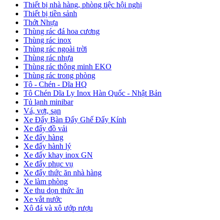
Thiết bị nhà hàng, phòng tiệc hội nghị
Thiết bị tiền sảnh
Thớt Nhựa
Thùng rác đá hoa cương
Thùng rác inox
Thùng rác ngoài trời
Thùng rác nhựa
Thùng rác thông minh EKO
Thùng rác trong phòng
Tô - Chén - Dĩa HQ
Tô Chén Dĩa Ly Inox Hàn Quốc - Nhật Bản
Tủ lạnh minibar
Vá, vợt, sạn
Xe Đẩy Bàn Đẩy Ghế Đẩy Kính
Xe đẩy đồ vải
Xe đẩy hàng
Xe đẩy hành lý
Xe đẩy khay inox GN
Xe đẩy phục vụ
Xe đẩy thức ăn nhà hàng
Xe làm phòng
Xe thu dọn thức ăn
Xe vắt nước
Xô đá và xô ướp rượu