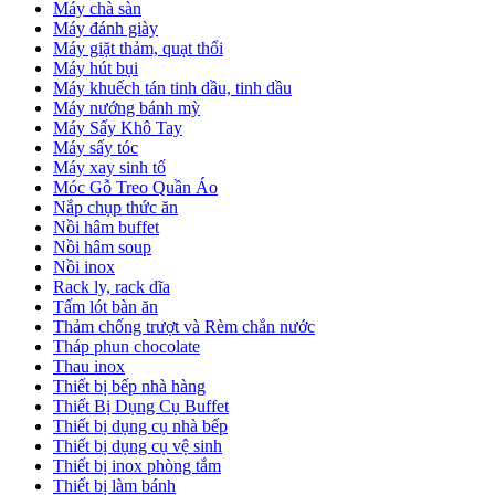
Máy chà sàn
Máy đánh giày
Máy giặt thảm, quạt thổi
Máy hút bụi
Máy khuếch tán tinh dầu, tinh dầu
Máy nướng bánh mỳ
Máy Sấy Khô Tay
Máy sấy tóc
Máy xay sinh tố
Móc Gỗ Treo Quần Áo
Nắp chụp thức ăn
Nồi hâm buffet
Nồi hâm soup
Nồi inox
Rack ly, rack dĩa
Tấm lót bàn ăn
Thảm chống trượt và Rèm chắn nước
Tháp phun chocolate
Thau inox
Thiết bị bếp nhà hàng
Thiết Bị Dụng Cụ Buffet
Thiết bị dụng cụ nhà bếp
Thiết bị dụng cụ vệ sinh
Thiết bị inox phòng tắm
Thiết bị làm bánh