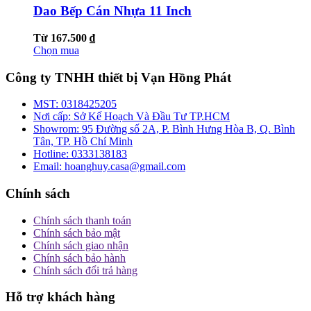
Dao Bếp Cán Nhựa 11 Inch
Từ 167.500 ₫
Chọn mua
Công ty TNHH thiết bị Vạn Hồng Phát
MST:
0318425205
Nơi cấp:
Sở Kế Hoạch Và Đầu Tư TP.HCM
Showrom:
95 Đường số 2A, P. Bình Hưng Hòa B, Q. Bình
Tân, TP. Hồ Chí Minh
Hotline:
0333138183
Email:
hoanghuy.casa@gmail.com
Chính sách
Chính sách thanh toán
Chính sách bảo mật
Chính sách giao nhận
Chính sách bảo hành
Chính sách đổi trả hàng
Hỗ trợ khách hàng