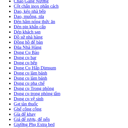
Chảo Gang Nướng
Cột chắn inox phân cách
Dao, kéo nhà bếp
Dao, muỗng, nĩa
Đèn hâm nóng thức ăn
Đèn pin khẩn cấp
Dép khách sạn
Đồ sứ nhà hàng
Đồng hồ để bàn
Đũa Nhà Hàng
Dụng Cụ Bào
Dụng cụ bar
Dụng cụ bếp
Dụng Cụ Hấp Dimsum
Dụng cụ làm bánh
Dụng cụ làm bánh
Dụng cụ pha chế
Dụng cụ Trong phòng
Dụng cụ trong phòng tắm
Dụng cụ vệ sinh
Gạt tàn thuốc
Ghế công cộng
Gía để khay
Giá để rượu, để nến
Giường Phụ Extra bed