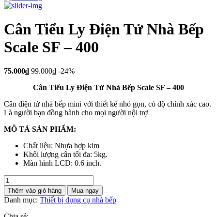
Cân Tiểu Ly Điện Tử Nhà Bếp
Scale SF – 400
75.000₫
99.000₫
-24%
Cân Tiểu Ly Điện Tử Nhà Bếp Scale SF – 400
Cân điện tử nhà bếp mini với thiết kế nhỏ gọn, có độ chính xác cao.
Là người bạn đồng hành cho mọi người nội trợ
MÔ TẢ SẢN PHẨM:
Chất liệu: Nhựa hợp kim
Khối lượng cân tối đa: 5kg.
Màn hình LCD: 0.6 inch.
Cân
Tiểu
Thêm vào giỏ hàng
Mua ngay
Ly
Danh mục:
Thiết bị dụng cụ nhà bếp
Điện
Tử
Chia sẻ: