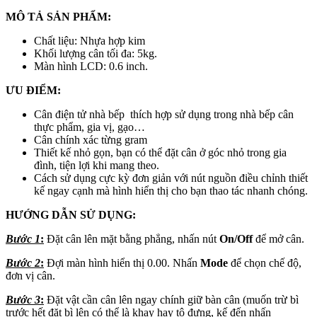
MÔ TẢ SẢN PHẨM:
Chất liệu: Nhựa hợp kim
Khối lượng cân tối đa: 5kg.
Màn hình LCD: 0.6 inch.
ƯU ĐIỂM:
Cân điện tử nhà bếp thích hợp sử dụng trong nhà bếp cân
thực phẩm, gia vị, gạo…
Cân chính xác từng gram
Thiết kế nhỏ gọn, bạn có thể đặt cân ở góc nhỏ trong gia
đình, tiện lợi khi mang theo.
Cách sử dụng cực kỳ đơn giản với nút nguồn điều chỉnh thiết
kế ngay cạnh mà hình hiển thị cho bạn thao tác nhanh chóng.
HƯỚNG DẪN SỬ DỤNG:
Bước 1
:
Đặt cân lên mặt bằng phẳng, nhấn nút
On/Off
để mở cân.
Bước 2
:
Đợi màn hình hiển thị 0.00. Nhấn
Mode
để chọn chế độ,
đơn vị cân.
Bước 3
:
Đặt vật cần cân lên ngay chính giữ bàn cân (muốn trừ bì
trước hết đặt bì lên có thể là khay hay tô đựng, kế đến nhấn