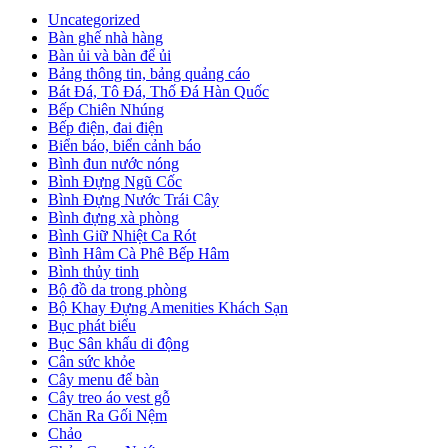
Uncategorized
Bàn ghế nhà hàng
Bàn ủi và bàn để ủi
Bảng thông tin, bảng quảng cáo
Bát Đá, Tô Đá, Thố Đá Hàn Quốc
Bếp Chiên Nhúng
Bếp điện, đai điện
Biển báo, biển cảnh báo
Bình đun nước nóng
Bình Đựng Ngũ Cốc
Bình Đựng Nước Trái Cây
Bình đựng xà phòng
Bình Giữ Nhiệt Ca Rót
Bình Hâm Cà Phê Bếp Hâm
Bình thủy tinh
Bộ đồ da trong phòng
Bộ Khay Đựng Amenities Khách Sạn
Bục phát biểu
Bục Sân khấu di động
Cân sức khỏe
Cây menu để bàn
Cây treo áo vest gỗ
Chăn Ra Gối Nệm
Chảo