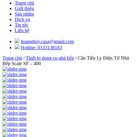
Trang chủ
Giới thiệu
Sản phẩm
Dịch vụ
Tin tức
Liên hệ
hoanghuy.casa@gmail.com
Hotline: 0333138183
Trang chủ
/
Thiết bị dụng cụ nhà bếp
/ Cân Tiểu Ly Điện Tử Nhà
Bếp Scale SF – 400