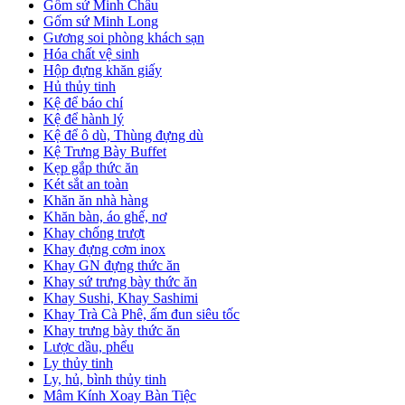
Gốm sứ Minh Châu
Gốm sứ Minh Long
Gương soi phòng khách sạn
Hóa chất vệ sinh
Hộp đựng khăn giấy
Hủ thủy tinh
Kệ để báo chí
Kệ để hành lý
Kệ để ô dù, Thùng đựng dù
Kệ Trưng Bày Buffet
Kẹp gắp thức ăn
Két sắt an toàn
Khăn ăn nhà hàng
Khăn bàn, áo ghế, nơ
Khay chống trượt
Khay đựng cơm inox
Khay GN đựng thức ăn
Khay sứ trưng bày thức ăn
Khay Sushi, Khay Sashimi
Khay Trà Cà Phê, ấm đun siêu tốc
Khay trưng bày thức ăn
Lược dầu, phểu
Ly thủy tinh
Ly, hủ, bình thủy tinh
Mâm Kính Xoay Bàn Tiệc