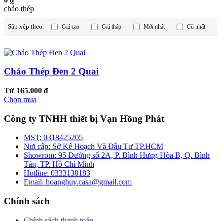
chảo thép
Sắp xếp theo:
Giá cao
Giá thấp
Mới nhất
Cũ nhất
Chảo Thép Đen 2 Quai
Từ 165.000 ₫
Chọn mua
Công ty TNHH thiết bị Vạn Hồng Phát
MST:
0318425205
Nơi cấp:
Sở Kế Hoạch Và Đầu Tư TP.HCM
Showrom:
95 Đường số 2A, P. Bình Hưng Hòa B, Q. Bình
Tân, TP. Hồ Chí Minh
Hotline:
0333138183
Email:
hoanghuy.casa@gmail.com
Chính sách
Chính sách thanh toán