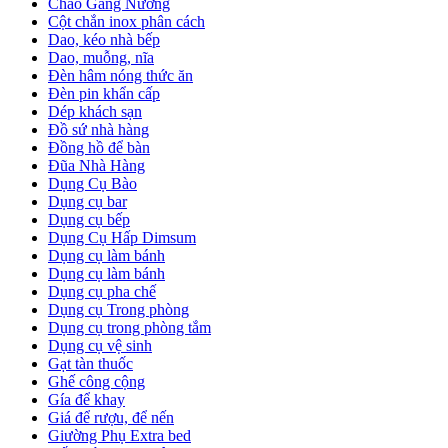
Chảo Gang Nướng
Cột chắn inox phân cách
Dao, kéo nhà bếp
Dao, muỗng, nĩa
Đèn hâm nóng thức ăn
Đèn pin khẩn cấp
Dép khách sạn
Đồ sứ nhà hàng
Đồng hồ để bàn
Đũa Nhà Hàng
Dụng Cụ Bào
Dụng cụ bar
Dụng cụ bếp
Dụng Cụ Hấp Dimsum
Dụng cụ làm bánh
Dụng cụ làm bánh
Dụng cụ pha chế
Dụng cụ Trong phòng
Dụng cụ trong phòng tắm
Dụng cụ vệ sinh
Gạt tàn thuốc
Ghế công cộng
Gía để khay
Giá để rượu, để nến
Giường Phụ Extra bed