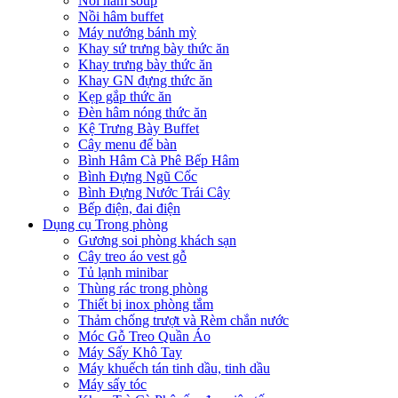
Nồi hâm soup
Nồi hâm buffet
Máy nướng bánh mỳ
Khay sứ trưng bày thức ăn
Khay trưng bày thức ăn
Khay GN đựng thức ăn
Kẹp gắp thức ăn
Đèn hâm nóng thức ăn
Kệ Trưng Bày Buffet
Cây menu để bàn
Bình Hâm Cà Phê Bếp Hâm
Bình Đựng Ngũ Cốc
Bình Đựng Nước Trái Cây
Bếp điện, đai điện
Dụng cụ Trong phòng
Gương soi phòng khách sạn
Cây treo áo vest gỗ
Tủ lạnh minibar
Thùng rác trong phòng
Thiết bị inox phòng tắm
Thảm chống trượt và Rèm chắn nước
Móc Gỗ Treo Quần Áo
Máy Sấy Khô Tay
Máy khuếch tán tinh dầu, tinh dầu
Máy sấy tóc