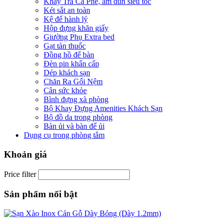
Khay Trà Cà Phê, ấm đun siêu tốc
Két sắt an toàn
Kệ để hành lý
Hộp đựng khăn giấy
Giường Phụ Extra bed
Gạt tàn thuốc
Đồng hồ để bàn
Đèn pin khẩn cấp
Dép khách sạn
Chăn Ra Gối Nệm
Cân sức khỏe
Bình đựng xà phòng
Bộ Khay Đựng Amenities Khách Sạn
Bộ đồ da trong phòng
Bàn ủi và bàn để ủi
Dụng cụ trong phòng tắm
Khoản giá
Price filter
Sản phẩm nổi bật