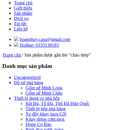
Trang chủ
Giới thiệu
Sản phẩm
Dịch vụ
Tin tức
Liên hệ
hoanghuy.casa@gmail.com
Hotline: 0333138183
Trang chủ
/ Sản phẩm được gắn thẻ “chảo thép”
Danh mục sản phẩm
Uncategorized
Đồ sứ nhà hàng
Gốm sứ Minh Long
Gốm sứ Minh Châu
Thiết bị dụng cụ nhà bếp
Bát Đá, Tô Đá, Thố Đá Hàn Quốc
Thiết bị bếp nhà hàng
Xe đẩy khay inox GN
Khay đựng cơm inox
Dụng Cụ Bào
Bình đun nước nóng