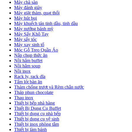
Máy chà sàn
Máy đánh giày
Máy giặt thảm, quạt thổi
Máy hút bụi
Máy khuếch tán tinh dầu, tinh dầu
Máy nướng bánh mỳ
Máy Sấy Khô Tay
Máy sấy tóc
Máy xay sinh tố
Móc Gỗ Treo Quần Áo
Nắp chụp thức ăn
Nồi hâm buffet
Nồi hâm soup
Nồi inox
Rack ly, rack dĩa
Tấm lót bàn ăn
Thảm chống trượt và Rèm chắn nước
Tháp phun chocolate
Thau inox
Thiết bị bếp nhà hàng
Thiết Bị Dụng Cụ Buffet
Thiết bị dụng cụ nhà bếp
Thiết bị dụng cụ vệ sinh
Thiết bị inox phòng tắm
Thiết bị làm bánh