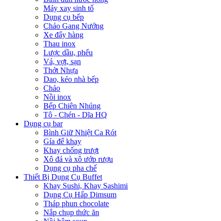
Máy xay sinh tố
Dụng cụ bếp
Chảo Gang Nướng
Xe đẩy hàng
Thau inox
Lược dầu, phểu
Vá, vợt, sạn
Thớt Nhựa
Dao, kéo nhà bếp
Chảo
Nồi inox
Bếp Chiên Nhúng
Tô - Chén - Dĩa HQ
Dụng cụ bar
Bình Giữ Nhiệt Ca Rót
Gía để khay
Khay chống trượt
Xô đá và xô ướp rượu
Dụng cụ pha chế
Thiết Bị Dụng Cụ Buffet
Khay Sushi, Khay Sashimi
Dụng Cụ Hấp Dimsum
Tháp phun chocolate
Nắp chụp thức ăn