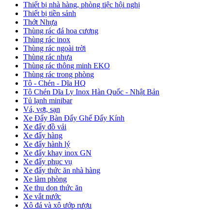
Thiết bị nhà hàng, phòng tiệc hội nghị
Thiết bị tiền sảnh
Thớt Nhựa
Thùng rác đá hoa cương
Thùng rác inox
Thùng rác ngoài trời
Thùng rác nhựa
Thùng rác thông minh EKO
Thùng rác trong phòng
Tô - Chén - Dĩa HQ
Tô Chén Dĩa Ly Inox Hàn Quốc - Nhật Bản
Tủ lạnh minibar
Vá, vợt, sạn
Xe Đẩy Bàn Đẩy Ghế Đẩy Kính
Xe đẩy đồ vải
Xe đẩy hàng
Xe đẩy hành lý
Xe đẩy khay inox GN
Xe đẩy phục vụ
Xe đẩy thức ăn nhà hàng
Xe làm phòng
Xe thu dọn thức ăn
Xe vắt nước
Xô đá và xô ướp rượu