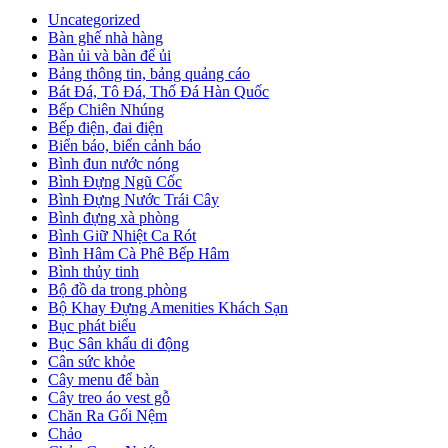
Uncategorized
Bàn ghế nhà hàng
Bàn ủi và bàn để ủi
Bảng thông tin, bảng quảng cáo
Bát Đá, Tô Đá, Thố Đá Hàn Quốc
Bếp Chiên Nhúng
Bếp điện, đai điện
Biển báo, biển cảnh báo
Bình đun nước nóng
Bình Đựng Ngũ Cốc
Bình Đựng Nước Trái Cây
Bình đựng xà phòng
Bình Giữ Nhiệt Ca Rót
Bình Hâm Cà Phê Bếp Hâm
Bình thủy tinh
Bộ đồ da trong phòng
Bộ Khay Đựng Amenities Khách Sạn
Bục phát biểu
Bục Sân khấu di động
Cân sức khỏe
Cây menu để bàn
Cây treo áo vest gỗ
Chăn Ra Gối Nệm
Chảo