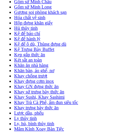
Gốm sứ Minh Châu
Gốm sứ Minh Long
Gương soi phòng khách sạn
Hóa chất vệ sinh
Hộp đựng khăn giấy
Hủ thủy tinh
Kệ để báo chí
Kệ để hành lý
Kệ để ô dù, Thùng đựng dù
Kệ Trưng Bày Buffet
Kẹp gắp thức ăn
Két sắt an toàn
Khăn ăn nhà hàng
Khăn bàn, áo ghế, nơ
Khay chống trượt
Khay đựng cơm inox
Khay GN đựng thức ăn
Khay sứ trưng bày thức ăn
Khay Sushi, Khay Sashimi
Khay Trà Cà Phê, ấm đun siêu tốc
Khay trưng bày thức ăn
Lược dầu, phểu
Ly thủy tinh
Ly, hủ, bình thủy tinh
Mâm Kính Xoay Bàn Tiệc