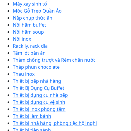
Máy xay sinh tố
Móc Gỗ Treo Quần Áo
Nắp chụp thức ăn
Nồi hâm buffet
Nồi hâm soup
Nồi inox
Rack ly, rack dĩa
Tấm lót bàn ăn
Thảm chống trượt và Rèm chắn nước
Tháp phun chocolate
Thau inox
Thiết bị bếp nhà hàng
Thiết Bị Dụng Cụ Buffet
Thiết bị dụng cụ nhà bếp
Thiết bị dụng cụ vệ sinh
Thiết bị inox phòng tắm
Thiết bị làm bánh
Thiết bị nhà hàng, phòng tiệc hội nghị
Thiết bị tiền sảnh