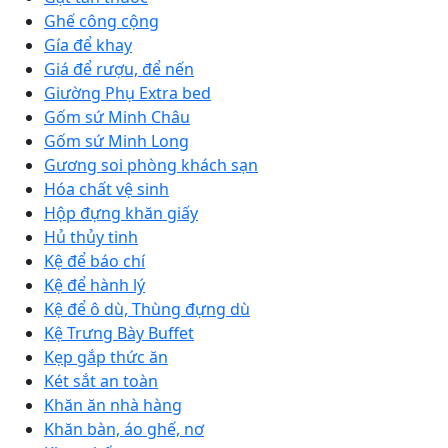
Ghế công cộng
Gía để khay
Giá để rượu, để nến
Giường Phụ Extra bed
Gốm sứ Minh Châu
Gốm sứ Minh Long
Gương soi phòng khách sạn
Hóa chất vệ sinh
Hộp đựng khăn giấy
Hủ thủy tinh
Kệ để báo chí
Kệ để hành lý
Kệ để ô dù, Thùng đựng dù
Kệ Trưng Bày Buffet
Kẹp gắp thức ăn
Két sắt an toàn
Khăn ăn nhà hàng
Khăn bàn, áo ghế, nơ