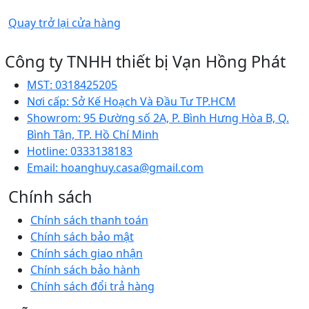
Quay trở lại cửa hàng
Công ty TNHH thiết bị Vạn Hồng Phát
MST:
0318425205
Nơi cấp:
Sở Kế Hoạch Và Đầu Tư TP.HCM
Showrom:
95 Đường số 2A, P. Bình Hưng Hòa B, Q.
Bình Tân, TP. Hồ Chí Minh
Hotline:
0333138183
Email:
hoanghuy.casa@gmail.com
Chính sách
Chính sách thanh toán
Chính sách bảo mật
Chính sách giao nhận
Chính sách bảo hành
Chính sách đổi trả hàng