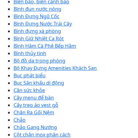
Biển báo, biển cảnh báo
Bình đun nước nóng
Bình Đựng Ngũ Cốc
Bình Đựng Nước Trái Cây
Bình đựng xà phòng
Bình Giữ Nhiệt Ca Rót
Bình Hâm Cà Phê Bếp Hâm
Bình thủy tinh
Bộ đồ da trong phòng
Bộ Khay Đựng Amenities Khách Sạn
Bục phát biểu
Bục Sân khấu di động
Cân sức khỏe
Cây menu để bàn
Cây treo áo vest gỗ
Chăn Ra Gối Nệm
Chảo
Chảo Gang Nướng
Cột chắn inox phân cách