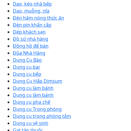
Dao, kéo nhà bếp
Dao, muỗng, nĩa
Đèn hâm nóng thức ăn
Đèn pin khẩn cấp
Dép khách sạn
Đồ sứ nhà hàng
Đồng hồ để bàn
Đũa Nhà Hàng
Dụng Cụ Bào
Dụng cụ bar
Dụng cụ bếp
Dụng Cụ Hấp Dimsum
Dụng cụ làm bánh
Dụng cụ làm bánh
Dụng cụ pha chế
Dụng cụ Trong phòng
Dụng cụ trong phòng tắm
Dụng cụ vệ sinh
Gạt tàn thuốc