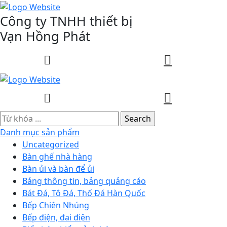
Công ty TNHH thiết bị
Vạn Hồng Phát
0
0
Danh mục sản phẩm
Uncategorized
Bàn ghế nhà hàng
Bàn ủi và bàn để ủi
Bảng thông tin, bảng quảng cáo
Bát Đá, Tô Đá, Thố Đá Hàn Quốc
Bếp Chiên Nhúng
Bếp điện, đai điện