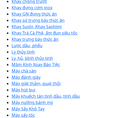
Khay chống trượt
Khay đựng cơm inox
Khay GN đựng thức ăn
Khay sứ trưng bày thức ăn
Khay Sushi, Khay Sashimi
Khay Trà Cà Phê, ấm đun siêu tốc
Khay trưng bày thức ăn
Lược dầu, phểu
Ly thủy tinh
Ly, hủ, bình thủy tinh
Mâm Kính Xoay Bàn Tiệc
Máy chà sàn
Máy đánh giày
Máy giặt thảm, quạt thổi
Máy hút bụi
Máy khuếch tán tinh dầu, tinh dầu
Máy nướng bánh mỳ
Máy Sấy Khô Tay
Máy sấy tóc