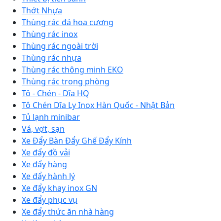
Thớt Nhựa
Thùng rác đá hoa cương
Thùng rác inox
Thùng rác ngoài trời
Thùng rác nhựa
Thùng rác thông minh EKO
Thùng rác trong phòng
Tô - Chén - Dĩa HQ
Tô Chén Dĩa Ly Inox Hàn Quốc - Nhật Bản
Tủ lạnh minibar
Vá, vợt, sạn
Xe Đẩy Bàn Đẩy Ghế Đẩy Kính
Xe đẩy đồ vải
Xe đẩy hàng
Xe đẩy hành lý
Xe đẩy khay inox GN
Xe đẩy phục vụ
Xe đẩy thức ăn nhà hàng